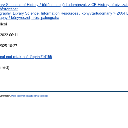
iary Sciences of History / történeti segédtudományok > CB History of civilizat
éstörténet
ography. Library Science. Information Resources / könyvtártudomány > Z004 B
aphy / könyvészet, írás, paleográfia
licsi
2022 06:11
2025 10:27
/real-eod.mtak.hu/id/eprint/14155
ired)
Southampton.
More information and software credits
.