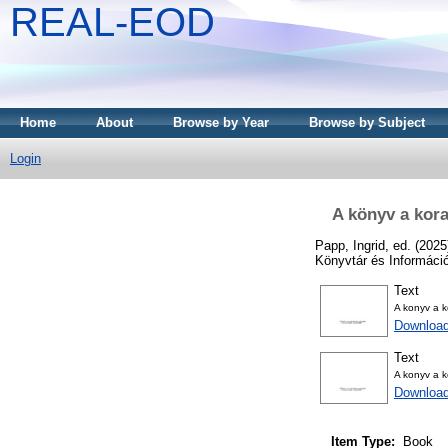
REAL-EOD
Home
About
Browse by Year
Browse by Subject
Login
A könyv a kor
Papp, Ingrid
, ed. (202
Könyvtár és Informáci
Text
A konyv a k
Downloa
Text
A konyv a 
Downloa
Item Type:
Book