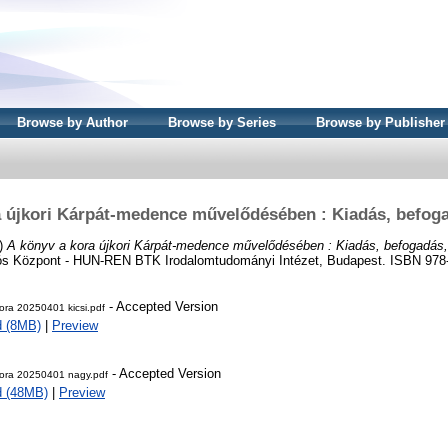
Browse by Author
Browse by Series
Browse by Publisher
a újkori Kárpát-medence művelődésében : Kiadás, befoga
5)
A könyv a kora újkori Kárpát-medence művelődésében : Kiadás, befogadás,
ós Központ - HUN-REN BTK Irodalomtudományi Intézet, Budapest. ISBN 978
- Accepted Version
ora 20250401 kicsi.pdf
d (8MB)
|
Preview
- Accepted Version
kora 20250401 nagy.pdf
d (48MB)
|
Preview