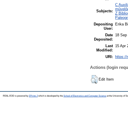
C Auxil
művelőd
Subjects:
Z Bibli
Paleogr
Depositing
Erika Bi
User:
Date
18 Sep 
Deposited:
Last
15 Apr 
Modified:
URI:
https:/
Actions (login requ
Edit Item
REAL-EOD is powered by
EPrints 3
which is developed by the
School of Electronics and Computer Science
at the University of 