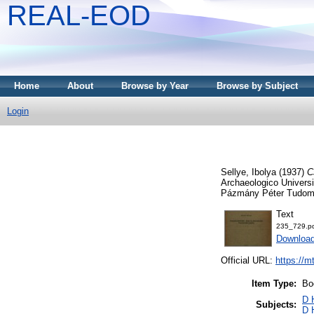
REAL-EOD
Home
About
Browse by Year
Browse by Subject
Login
Sellye, Ibolya
(1937)
C
Archaeologico Universi
Pázmány Péter Tudomá
Text
235_729.p
Downloa
Official URL:
https://m
Item Type:
Bo
D 
Subjects:
D 