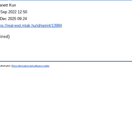
anett Kun
 Sep 2022 12:50
 Dec 2025 09:24
tps://real-eod.mtak.hu/id/eprint/13984
ired)
Southampton.
More information and software credits
.