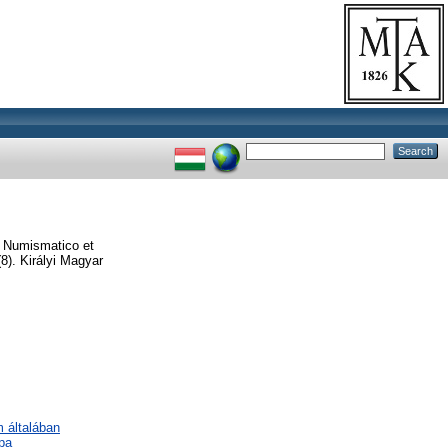
o Numismatico et
8). Királyi Magyar
m általában
pa