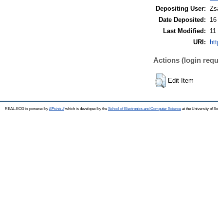
Depositing User:
Zs
Date Deposited:
16
Last Modified:
11
URI:
ht
Actions (login requ
Edit Item
REAL-EOD is powered by
EPrints 3
which is developed by the
School of Electronics and Computer Science
at the University of 