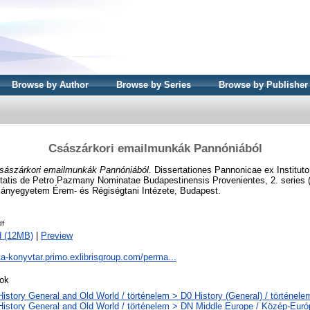
Browse by Author
Browse by Series
Browse by Publisher
Császárkori emailmunkák Pannóniából
sászárkori emailmunkák Pannóniából.
Dissertationes Pannonicae ex Institut
tatis de Petro Pazmany Nominatae Budapestinensis Provenientes, 2. series (
nyegyetem Érem- és Régiségtani Intézete, Budapest.
df
d (12MB)
|
Preview
ta-konyvtar.primo.exlibrisgroup.com/perma...
ok
History General and Old World / történelem > D0 History (General) / történele
History General and Old World / történelem > DN Middle Europe / Közép-Euró