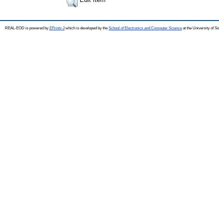
REAL-EOD is powered by
EPrints 3
which is developed by the
School of Electronics and Computer Science
at the University of 