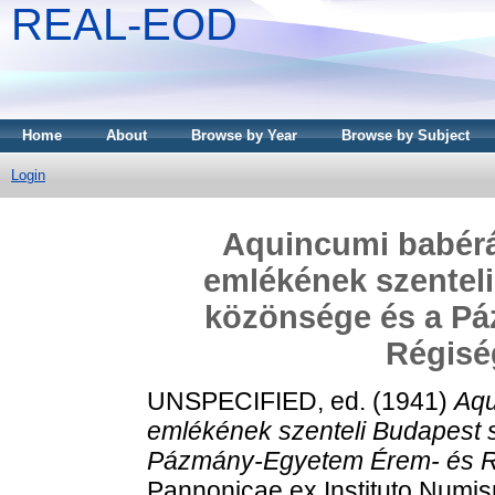
REAL-EOD
Home
About
Browse by Year
Browse by Subject
Login
Aquincumi babérá
emlékének szentel
közönsége és a P
Régiség
UNSPECIFIED, ed. (1941)
Aqu
emlékének szenteli Budapest 
Pázmány-Egyetem Érem- és Ré
Pannonicae ex Instituto Numism