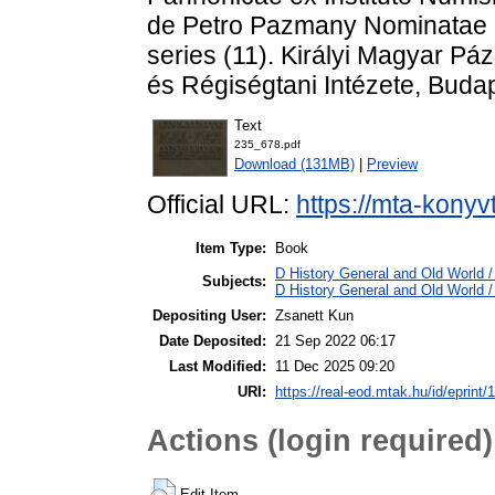
de Petro Pazmany Nominatae B
series (11). Királyi Magyar 
és Régiségtani Intézete, Buda
Text
235_678.pdf
Download (131MB)
|
Preview
Official URL:
https://mta-konyv
Item Type:
Book
D History General and Old World / 
Subjects:
D History General and Old World 
Depositing User:
Zsanett Kun
Date Deposited:
21 Sep 2022 06:17
Last Modified:
11 Dec 2025 09:20
URI:
https://real-eod.mtak.hu/id/eprint/
Actions (login required)
Edit Item