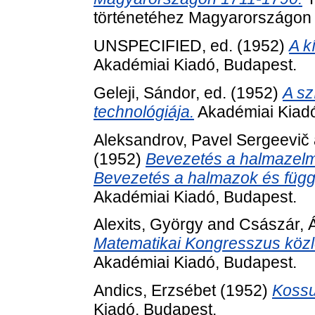
történetéhez Magyarországon 
UNSPECIFIED, ed. (1952)
A k
Akadémiai Kiadó, Budapest.
Geleji, Sándor
, ed. (1952)
A sz
technológiája.
Akadémiai Kiadó
Aleksandrov, Pavel Sergeevič
(1952)
Bevezetés a halmazelmé
Bevezetés a halmazok és függ
Akadémiai Kiadó, Budapest.
Alexits, György
and
Császár, 
Matematikai Kongresszus közle
Akadémiai Kiadó, Budapest.
Andics, Erzsébet
(1952)
Kossu
Kiadó, Budapest.