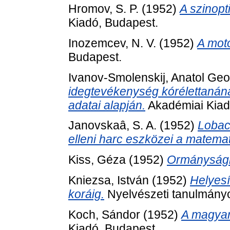
Hromov, S. P.
(1952)
A szinopt
Kiadó, Budapest.
Inozemcev, N. V.
(1952)
A mot
Budapest.
Ivanov-Smolenskij, Anatol Geo
idegtevékenység kórélettanának
adatai alapján.
Akadémiai Kiad
Janovskaâ, S. A.
(1952)
Lobac
elleni harc eszközei a matema
Kiss, Géza
(1952)
Ormánysági 
Kniezsa, István
(1952)
Helyesí
koráig.
Nyelvészeti tanulmányo
Koch, Sándor
(1952)
A magyar
Kiadó, Budapest.