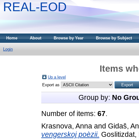
REAL-EOD
Home
About
Browse by Year
Browse by Subject
Login
Items whe
Up a level
Export as
Group by:
No Gro
Number of items:
67
.
Krasnova, Anna
and
Gidaš, An
vengerskoj poèzii.
Goslitizdat,