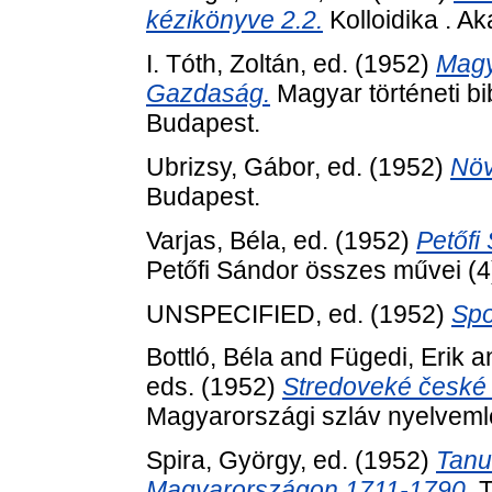
kézikönyve 2.2.
Kolloidika . A
I. Tóth, Zoltán
, ed. (1952)
Magya
Gazdaság.
Magyar történeti bi
Budapest.
Ubrizsy, Gábor
, ed. (1952)
Növ
Budapest.
Varjas, Béla
, ed. (1952)
Petőfi
Petőfi Sándor összes művei (4
UNSPECIFIED, ed. (1952)
Spo
Bottló, Béla
and
Fügedi, Erik
a
eds. (1952)
Stredoveké české l
Magyarországi szláv nyelveml
Spira, György
, ed. (1952)
Tanu
Magyarországon 1711-1790.
T