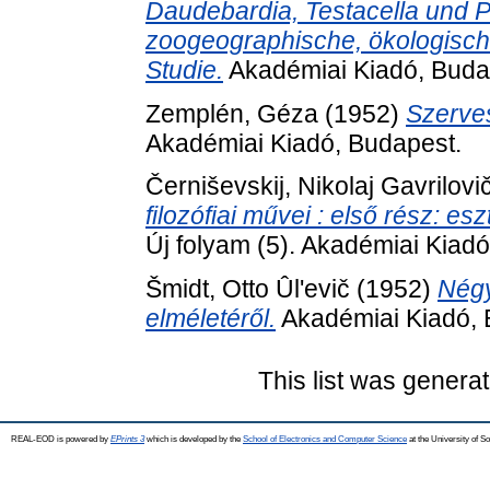
Daudebardia, Testacella und Po
zoogeographische, ökologisch
Studie.
Akadémiai Kiadó, Buda
Zemplén, Géza
(1952)
Szerve
Akadémiai Kiadó, Budapest.
Černiševskij, Nikolaj Gavrilovi
filozófiai művei : első rész: es
Új folyam (5). Akadémiai Kiad
Šmidt, Otto Ûl'evič
(1952)
Négy
elméletéről.
Akadémiai Kiadó, 
This list was genera
REAL-EOD is powered by
EPrints 3
which is developed by the
School of Electronics and Computer Science
at the University of 