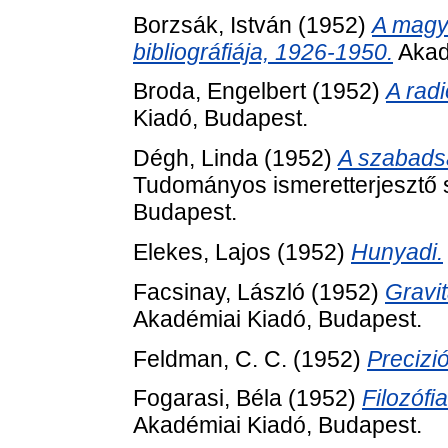
Borzsák, István
(1952)
A magya
bibliográfiája, 1926-1950.
Akad
Broda, Engelbert
(1952)
A rad
Kiadó, Budapest.
Dégh, Linda
(1952)
A szabads
Tudományos ismeretterjesztő s
Budapest.
Elekes, Lajos
(1952)
Hunyadi.
Facsinay, László
(1952)
Gravi
Akadémiai Kiadó, Budapest.
Feldman, C. C.
(1952)
Precizi
Fogarasi, Béla
(1952)
Filozófi
Akadémiai Kiadó, Budapest.