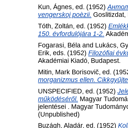
Kun, Ágnes
, ed. (1952)
Антоло
vengerskoj poèzii.
Goslitizdat,
Tóth, Zoltán
, ed. (1952)
Emlékk
150. évfordulójára 1-2.
Akadémi
Fogarasi, Béla
and
Lukács, G
Erik
, eds. (1952)
Filozófiai év
Akadémiai Kiadó, Budapest.
Mitin, Mark Borisovič
, ed. (19
morganizmus ellen. Cikkgyűjt
UNSPECIFIED, ed. (1952)
Jel
működéséről.
Magyar Tudomán
jelentései . Magyar Tudomány
(Unpublished)
Buzágh, Aladár
, ed. (1952)
Kol