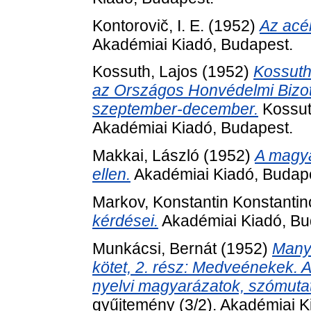
Kontorovič, I. E.
(1952)
Az acél
Akadémiai Kiadó, Budapest.
Kossuth, Lajos
(1952)
Kossuth
az Országos Honvédelmi Bizott
szeptember-december.
Kossut
Akadémiai Kiadó, Budapest.
Makkai, László
(1952)
A magya
ellen.
Akadémiai Kiadó, Budap
Markov, Konstantin Konstantin
kérdései.
Akadémiai Kiadó, Bu
Munkácsi, Bernát
(1952)
Manys
kötet, 2. rész: Medveénekek. Az
nyelvi magyarázatok, szómuta
gyűjtemény (3/2). Akadémiai K