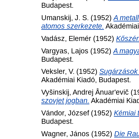
Budapest.
Umanskij, J. S.
(1952)
A metall
atomos szerkezete.
Akadémiai
Vadász, Elemér
(1952)
Kőszén
Vargyas, Lajos
(1952)
A magya
Budapest.
Veksler, V.
(1952)
Sugárzások 
Akadémiai Kiadó, Budapest.
Vyšinskij, Andrej Ânuar'evič
(1
szovjet jogban.
Akadémiai Kiad
Vándor, József
(1952)
Kémiai 
Budapest.
Wagner, János
(1952)
Die Ra