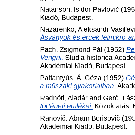
Natanson, Isidor Pavlovič
(19
Kiadó, Budapest.
Nazarenko, Aleksandr Vasil'ev
Ásványok és ércek félmikro-an
Pach, Zsigmond Pál
(1952)
Pe
Vengrii.
Studia historica Acade
Akadémiai Kiadó, Budapest.
Pattantyús, Á. Géza
(1952)
Gé
a műszaki gyakorlatban.
Akadé
Radnóti, Aladár
and
Gerő, Lás
történeti emlékei.
Közoktatási 
Ranovič, Abram Borisovič
(19
Akadémiai Kiadó, Budapest.