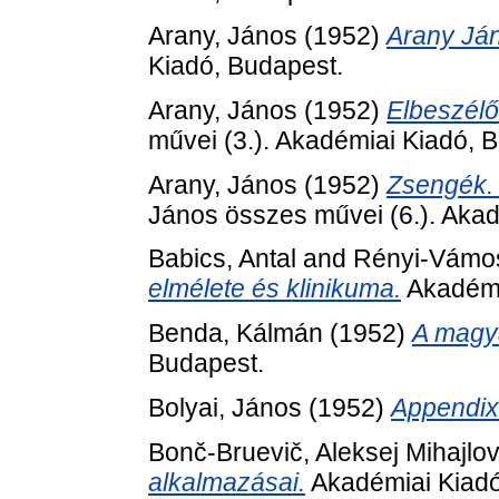
Arany, János
(1952)
Arany Já
Kiadó, Budapest.
Arany, János
(1952)
Elbeszélő
művei (3.). Akadémiai Kiadó, 
Arany, János
(1952)
Zsengék.
János összes művei (6.). Akad
Babics, Antal
and
Rényi-Vámos
elmélete és klinikuma.
Akadémi
Benda, Kálmán
(1952)
A magya
Budapest.
Bolyai, János
(1952)
Appendix
Bonč-Bruevič, Aleksej Mihajlov
alkalmazásai.
Akadémiai Kiadó