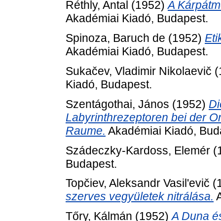
Réthly, Antal
(1952)
A Kárpátm
Akadémiai Kiadó, Budapest.
Spinoza, Baruch de
(1952)
Eti
Akadémiai Kiadó, Budapest.
Sukačev, Vladimir Nikolaevič
(
Kiadó, Budapest.
Szentágothai, János
(1952)
Di
Labyrinthrezeptoren bei der O
Raume.
Akadémiai Kiadó, Bud
Szádeczky-Kardoss, Elemér
(
Budapest.
Topčiev, Aleksandr Vasil'evič
(
szerves vegyületek nitrálása.
A
Tőry, Kálmán
(1952)
A Duna é