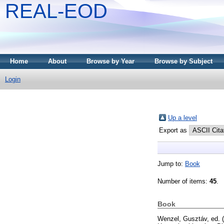
REAL-EOD
Home
About
Browse by Year
Browse by Subject
Login
Up a level
Export as
Jump to:
Book
Number of items:
45
.
Book
Wenzel, Gusztáv
, ed.