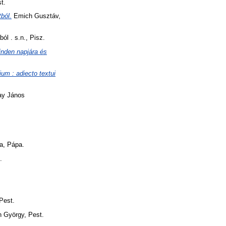
t.
ból.
Emich Gusztáv,
l . s.n., Pisz.
inden napjára és
um : adiecto textui
y János
a, Pápa.
.
Pest.
n György, Pest.