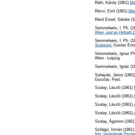
Ráth, Károly
(1861)
Ma
Récsi, Emil
(1861)
Mag
Réső Ensel, Sándor
(1
Semmelweis, I. Ph.
(1
Wien, und an Hofrath D
Semmelweis, I. Ph.
(1
Scanzoni.
Gustav Emic
Semmelweis, Ignaz Phi
Wien - Leipzig.
Semmelweis, Ignác
(1
Suhayda, János
(1861
Gusztáv, Pest.
Szalay, László
(1861)
Szalay, László
(1861)
Szalay, László
(1861)
Szalay, László
(1861)
Szalay, Ágoston
(1861
Szilágyi, István
(1861
hitv. tanároknak Peste