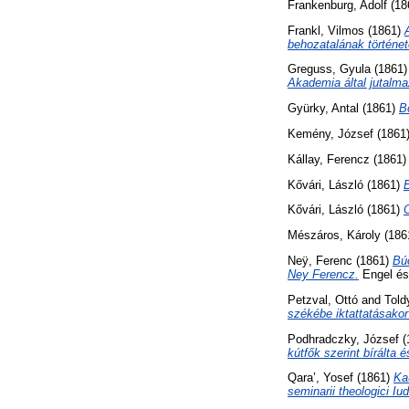
Frankenburg, Adolf
(18
Frankl, Vilmos
(1861)
behozatalának történet
Greguss, Gyula
(1861
Akademia által jutalm
Gyürky, Antal
(1861)
B
Kemény, József
(1861
Kállay, Ferencz
(1861
Kővári, László
(1861)
E
Kővári, László
(1861)
Mészáros, Károly
(186
Neÿ, Ferenc
(1861)
Bú
Ney Ferencz.
Engel és
Petzval, Ottó
and
Told
székébe iktattatásakor 
Podhradczky, József
(
kútfők szerint bírálta
Qara’, Yosef
(1861)
Ka
seminarii theologici Iu