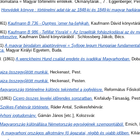
iplomataria = Magyar történelmi emlékek. Okmánytárak., 7 . Eggenberger, Pes
)
Honvédek könyve : történelmi adat-tár az 1848-ki és 1849-ki magyar hadjárat
861)
Kaufmann B 736 - Qunṭres ’omer ha-šeḥiḵah.
Kaufmann Dávid könyvtárábó
861)
Kaufmann B 986 - Tefillat Yisra'el = Az Izraeliták fohászkodásai az év m
erkesztve.
Kaufmann Dávid könyvtárából . Schlossberg Jákob, Bécs.
61)
A magyar birodalom alaptörvényei = Sylloge legum Hungariae fundamentali
ca.
Magyar Királyi Egyetem, Buda.
d. (1861)
A wenckheimi Hund család eredete és ivadékai Magyarhonban.
Doba
ajza összegyűjtött munkái.
Heckenast, Pest.
ajza összegyűjtött munkái.
Heckenast, Pesten.
Magyarország történelme különös tekintettel a jogfejlésre.
Református Főiskol
(1861)
Cicero összes levelei időrendes sorozatban.
Kisfaludy-Társaság, Pest
Székes-Fehérvár története.
Ráder Antal, Székesfehérvár.
lyhoni jogtudomány.
Gámán János [etc.], Kolozsvár.
Magyarország különállása Németország egységének szempontjából.
Emich, 
)
A magyarhoni országos alkotmány fő ágazatai, régibb és ujabb időben.
Kiliá