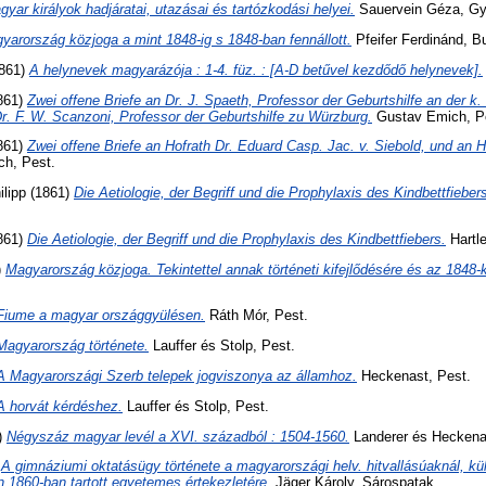
gyar királyok hadjáratai, utazásai és tartózkodási helyei.
Sauervein Géza, Gy
yarország közjoga a mint 1848-ig s 1848-ban fennállott.
Pfeifer Ferdinánd, B
861)
A helynevek magyarázója : 1-4. füz. : [A-D betűvel kezdődő helynevek].
861)
Zwei offene Briefe an Dr. J. Spaeth, Professor der Geburtshilfe an der k
r. F. W. Scanzoni, Professor der Geburtshilfe zu Würzburg.
Gustav Emich, P
861)
Zwei offene Briefe an Hofrath Dr. Eduard Casp. Jac. v. Siebold, und an H
h, Pest.
lipp
(1861)
Die Aetiologie, der Begriff und die Prophylaxis des Kindbettfieber
861)
Die Aetiologie, der Begriff und die Prophylaxis des Kindbettfiebers.
Hartle
)
Magyarország közjoga. Tekintettel annak történeti kifejlődésére és az 1848-k
Fiume a magyar országgyülésen.
Ráth Mór, Pest.
Magyarország története.
Lauffer és Stolp, Pest.
A Magyarországi Szerb telepek jogviszonya az államhoz.
Heckenast, Pest.
A horvát kérdéshez.
Lauffer és Stolp, Pest.
)
Négyszáz magyar levél a XVI. századból : 1504-1560.
Landerer és Heckena
)
A gimnáziumi oktatásügy története a magyarországi helv. hitvallásúaknál, külö
n 1860-ban tartott egyetemes értekezletére.
Jäger Károly, Sárospatak.