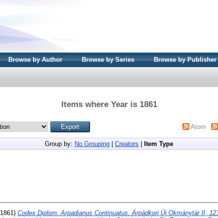
Browse by Author
Browse by Series
Browse by Publisher
Items where Year is 1861
Atom
Group by:
No Grouping
|
Creators
|
Item Type
 (1861)
Codex Diplom. Arpadianus Continuatus. Árpádkori Új Okmánytár II, 12