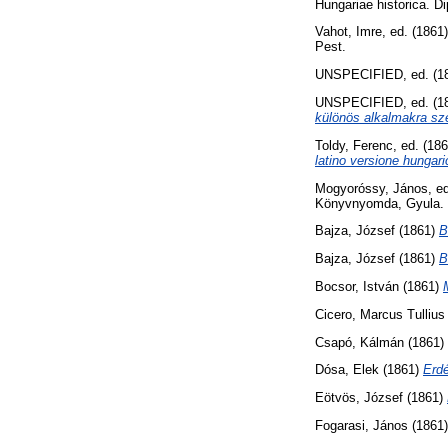
Hungariae historica. D
Vahot, Imre
, ed. (1861
Pest.
UNSPECIFIED, ed. (1
UNSPECIFIED, ed. (1
különös alkalmakra sz
Toldy, Ferenc
, ed. (18
latino versione hungari
Mogyoróssy, János
, e
Könyvnyomda, Gyula.
Bajza, József
(1861)
B
Bajza, József
(1861)
B
Bocsor, István
(1861)
Cicero, Marcus Tullius
Csapó, Kálmán
(1861)
Dósa, Elek
(1861)
Erdé
Eötvös, József
(1861)
Fogarasi, János
(1861