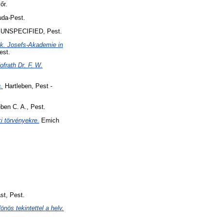
őr.
uda-Pest.
UNSPECIFIED, Pest.
. k. Josefs-Akademie in
est.
ofrath Dr. F. W.
s.
Hartleben, Pest -
ben C. A., Pest.
i törvényekre.
Emich
st, Pest.
nös tekintettel a helv.