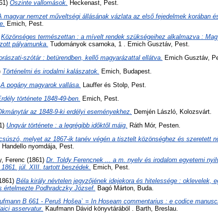
61)
Őszinte vallomások.
Heckenast, Pest.
A magyar nemzet műveltségi állásának vázlata az első fejedelmek korában é
e.
Emich, Pest.
)
Közönséges természettan : a mívelt rendek szükségeihez alkalmazva : Magy
azott pályamunka.
Tudományok csarnoka, 1 . Emich Gusztáv, Pest.
orászati-szótár : betürendben, kellő magyarázattal ellátva.
Emich Gusztáv, Pe
)
Történelmi és irodalmi kalászatok.
Emich, Budapest.
)
A pogány magyarok vallása.
Lauffer és Stolp, Pest.
rdély története 1848-49-ben.
Emich, Pest.
Okmánytár az 1848-9-ki erdélyi eseményekhez.
Demjén László, Kolozsvárt.
1)
Ungvár története : a legrégibb időktől máig.
Ráth Mór, Pesten.
csúszó, melyet az 1867-ik tanév végén a tisztelt közönséghez és szeretett n
 Handello nyomdája, Pest.
y, Ferenc
(1861)
Dr. Toldy Ferencnek ... a m. nyelv és irodalom egyetemi nyilv
1861. júl. XIII. tartott beszédek.
Emich, Pest.
1861)
Béla király névtelen jegyzőjének idejekora és hitelessége : oklevelek, 
 és értelmezte Podhradczky József.
Bagó Márton, Buda.
ufmann B 661 - Peruš Hošea` = In Hoseam commentarius : e codice manuscrip
daici asservatur.
Kaufmann Dávid könyvtárából . Barth, Breslau.