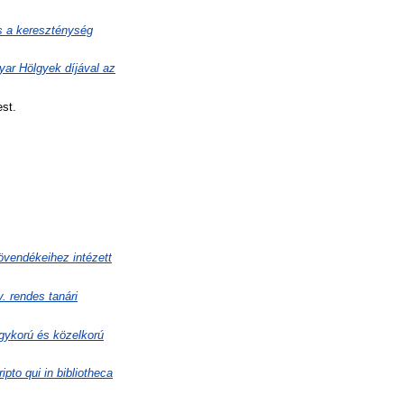
s a kereszténység
ar Hölgyek díjával az
st.
övendékeihez intézett
. rendes tanári
egykorú és közelkorú
to qui in bibliotheca