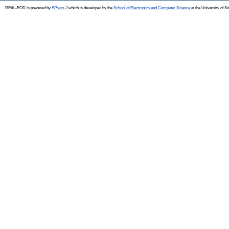
REAL-EOD is powered by
EPrints 3
which is developed by the
School of Electronics and Computer Science
at the University of 