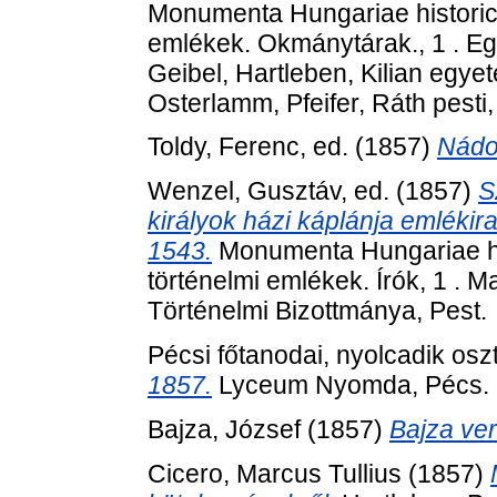
Monumenta Hungariae historica
emlékek. Okmánytárak., 1 . E
Geibel, Hartleben, Kilian egyet
Osterlamm, Pfeifer, Ráth pesti
Toldy, Ferenc
, ed. (1857)
Nádo
Wenzel, Gusztáv
, ed. (1857)
S
királyok házi káplánja emléki
1543.
Monumenta Hungariae his
történelmi emlékek. Írók, 1 
Történelmi Bizottmánya, Pest.
Pécsi főtanodai, nyolcadik oszt
1857.
Lyceum Nyomda, Pécs.
Bajza, József
(1857)
Bajza ver
Cicero, Marcus Tullius
(1857)