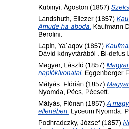
Kubinyi, Ágoston
(1857)
Szeks
Landshuth, Eliezer
(1857)
Kau
Amude ha-aboda.
Kaufmann Dáv
Berolini.
Lapin, Ya`aqov
(1857)
Kaufman
Dávid könyvtárából . Bi-defus 
Magyar, László
(1857)
Magyar 
naplókivonatai.
Eggenberger Fe
Mátyás, Flórián
(1857)
Magyar 
Nyomda, Pécs, Pécsett.
Mátyás, Flórián
(1857)
A magya
ellenében.
Lyceum Nyomda, Pé
Podhradczky, József
(1857)
N