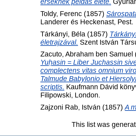
érseknek példás élete.
Gyurian
Toldy, Ferenc
(1857)
Sárospat
Landerer és Heckenast, Pest.
Tárkányi, Béla
(1857)
Tárkányi
életrajzával.
Szent István Társu
Zacuto, Abraham ben Samuel
Yuḥasin = Liber Juchassin sive
complectens vitas omnium viro
Talmude Babylonio et Hiersoly
scriptis.
Kaufmann Dávid könyvt
Filipowski, London.
Zajzoni Rab, István
(1857)
A m
This list was genera