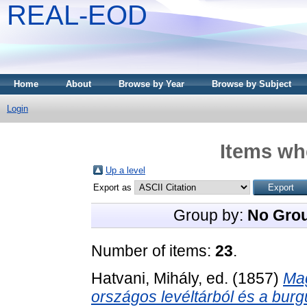
REAL-EOD
Home
About
Browse by Year
Browse by Subject
Login
Items whe
Up a level
Export as
Group by:
No Gro
Number of items:
23
.
Hatvani, Mihály
, ed. (1857)
Mag
országos levéltárból és a burg