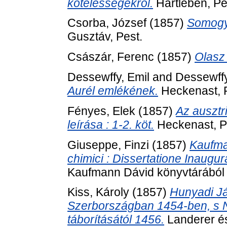
kötelességekről.
Hartleben, Pe
Csorba, József
(1857)
Somogy
Gusztáv, Pest.
Császár, Ferenc
(1857)
Olasz 
Dessewffy, Emil
and
Dessewffy
Aurél emlékének.
Heckenast, P
Fényes, Elek
(1857)
Az ausztri
leírása : 1-2. köt.
Heckenast, P
Giuseppe, Finzi
(1857)
Kaufma
chimici : Dissertatione Inaugur
Kaufmann Dávid könyvtárából . 
Kiss, Károly
(1857)
Hunyadi Já
Szerbországban 1454-ben, s N
táborításától 1456.
Landerer és