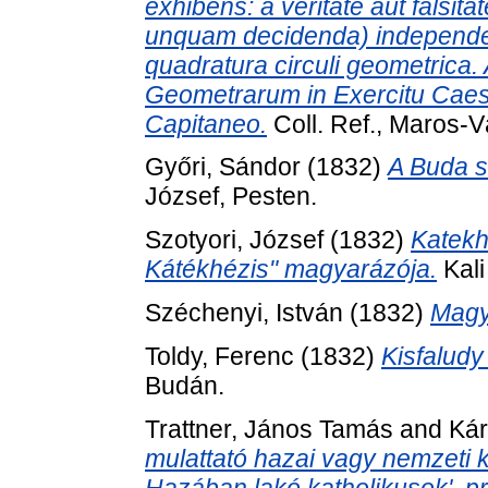
exhibens: a veritate aut falsita
unquam decidenda) independent
quadratura circuli geometrica
Geometrarum in Exercitu Caes
Capitaneo.
Coll. Ref., Maros-V
Győri, Sándor
(1832)
A Buda s 
József, Pesten.
Szotyori, József
(1832)
Katekhe
Kátékhézis" magyarázója.
Kali
Széchenyi, István
(1832)
Magya
Toldy, Ferenc
(1832)
Kisfaludy
Budán.
Trattner, János Tamás
and
Kár
mulattató hazai vagy nemzeti 
Hazában lakó katholikusok', p