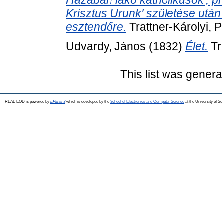
Krisztus Urunk' születése után
esztendőre.
Trattner-Károlyi, 
Udvardy, János
(1832)
Élet.
Tr
This list was gener
REAL-EOD is powered by
EPrints 3
which is developed by the
School of Electronics and Computer Science
at the University of 