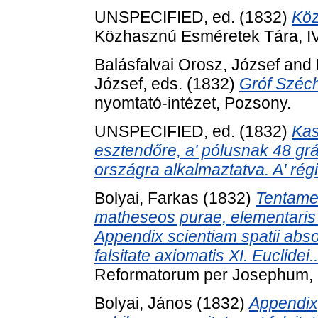
UNSPECIFIED, ed. (1832)
Köz
Közhasznú Esméretek Tára, IV 
Balásfalvai Orosz, József
and
József
, eds. (1832)
Gróf Széch
nyomtató-intézet, Pozsony.
UNSPECIFIED, ed. (1832)
Kas
esztendőre, a' pólusnak 48 gr
országra alkalmaztatva. A' régi
Bolyai, Farkas
(1832)
Tentame
matheseos purae, elementaris a
Appendix scientiam spatii abso
falsitate axiomatis XI. Euclidei
Reformatorum per Josephum, 
Bolyai, János
(1832)
Appendix,