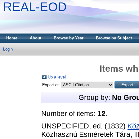
REAL-EOD
Home
About
Browse by Year
Browse by Subject
Login
Items whe
Up a level
Export as
Group by:
No Gro
Number of items:
12
.
UNSPECIFIED, ed. (1832)
Köz
Közhasznú Esméretek Tára, III