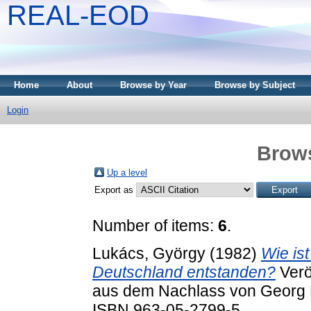
REAL-EOD
Home
About
Browse by Year
Browse by Subject
Login
Brows
Up a level
Export as
Number of items:
6
.
Lukács, György
(1982)
Wie ist
Deutschland entstanden?
Verö
aus dem Nachlass von Georg L
ISBN 963-05-2799-5