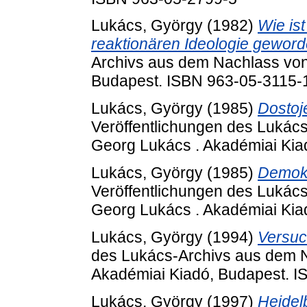
Lukács, György
(1982)
Wie is
reaktionären Ideologie gewor
Archivs aus dem Nachlass von
Budapest. ISBN 963-05-3115-
Lukács, György
(1985)
Dostoj
Veröffentlichungen des Lukác
Georg Lukács . Akadémiai Kia
Lukács, György
(1985)
Demokr
Veröffentlichungen des Lukác
Georg Lukács . Akadémiai Kia
Lukács, György
(1994)
Versuc
des Lukács-Archivs aus dem 
Akadémiai Kiadó, Budapest. 
Lukács, György
(1997)
Heidel