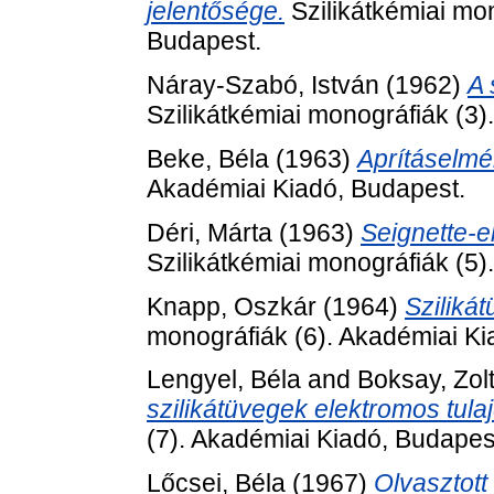
jelentősége.
Szilikátkémiai mon
Budapest.
Náray-Szabó, István
(1962)
A 
Szilikátkémiai monográfiák (3)
Beke, Béla
(1963)
Aprításelmél
Akadémiai Kiadó, Budapest.
Déri, Márta
(1963)
Seignette-e
Szilikátkémiai monográfiák (5)
Knapp, Oszkár
(1964)
Sziliká
monográfiák (6). Akadémiai Ki
Lengyel, Béla
and
Boksay, Zol
szilikátüvegek elektromos tula
(7). Akadémiai Kiadó, Budapes
Lőcsei, Béla
(1967)
Olvasztott 