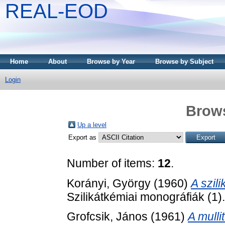
REAL-EOD
Home
About
Browse by Year
Browse by Subject
Login
Brows
Up a level
Export as
Number of items:
12
.
Korányi, György
(1960)
A szili
Szilikátkémiai monográfiák (1)
Grofcsik, János
(1961)
A mull