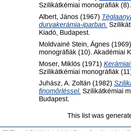
Szilikátkémiai monográfiák (8)
Albert, János
(1967)
Téglaany
durvakerámia-iparban.
Sziliká
Kiadó, Budapest.
Moldvainé Stein, Ágnes
(1969
monográfiák (10). Akadémiai K
Moser, Miklós
(1971)
Kerámiai
Szilikátkémiai monográfiák (1
Juhász, A. Zoltán
(1982)
Szili
finomőrléssel.
Szilikátkémiai m
Budapest.
This list was genera