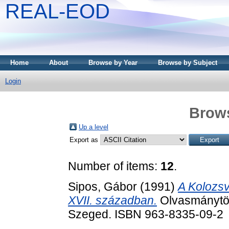
REAL-EOD
Home
About
Browse by Year
Browse by Subject
Login
Brows
Up a level
Export as
Number of items:
12
.
Sipos, Gábor
(1991)
A Kolozsv
XVII. században.
Olvasmánytört
Szeged. ISBN 963-8335-09-2