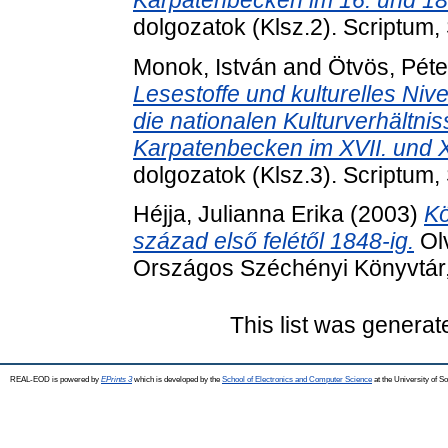
dolgozatok (Klsz.2). Scriptum
Monok, István
and
Ötvös, Péte
Lesestoffe und kulturelles Niv
die nationalen Kulturverhältn
Karpatenbecken im XVII. und X
dolgozatok (Klsz.3). Scriptum
Héjja, Julianna Erika
(2003)
Kö
század első felétől 1848-ig.
Olv
Országos Széchényi Könyvtár
This list was genera
REAL-EOD is powered by
EPrints 3
which is developed by the
School of Electronics and Computer Science
at the University of 