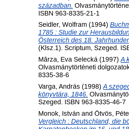
században.
Olvasmánytörténeti
ISBN 963-8335-21-1
Seidler, Wolfram
(1994)
Buchma
1785 : Studie zur Herausbildung
Österreich des 18. Jahrhunder
(Klsz.1). Scriptum, Szeged. I
Mârza, Eva Selecká
(1997)
A 
Olvasmánytörténeti dolgozatok
8335-38-6
Varga, András
(1998)
A szeged
könyvtára, 1846.
Olvasmánytört
Szeged. ISBN 963-8335-46-7
Monok, István
and
Ötvös, Péte
Vergleich : Deutschland, die
Karpatenbecken im 16. und 18