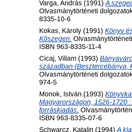
Varga, András
(1991)
A szeged
Olvasmánytörténeti dolgozatok
8335-10-6
Kokas, Károly
(1991)
Könyv és
Kőszegen.
Olvasmánytörténeti 
ISBN 963-8335-11-4
Cicaj, Viliam
(1993)
Bányaváros
században (Besztercebánya,
Olvasmánytörténeti dolgozatok
974-5
Monok, István
(1993)
Könyvka
Magyarországon, 1526-1720 : fo
forráskiadás.
Olvasmánytörténe
ISBN 963-8335-07-6
Schwarcz, Katalin
(1994)
A kl