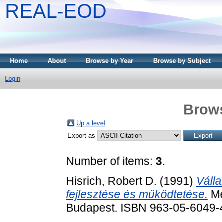
REAL-EOD
Home
About
Browse by Year
Browse by Subject
Login
Brows
Up a level
Export as
Number of items:
3
.
Hisrich, Robert D.
(1991)
Válla
fejlesztése és működtetése.
Me
Budapest. ISBN 963-05-6049-