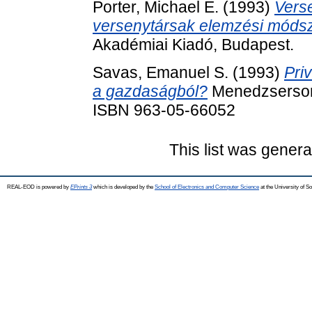
Porter, Michael E.
(1993)
Verse
versenytársak elemzési módsz
Akadémiai Kiadó, Budapest.
Savas, Emanuel S.
(1993)
Pri
a gazdaságból?
Menedzsersoro
ISBN 963-05-66052
This list was gener
REAL-EOD is powered by
EPrints 3
which is developed by the
School of Electronics and Computer Science
at the University of 