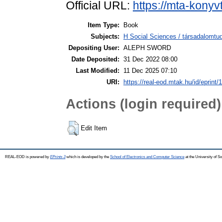
Official URL:
https://mta-konyv
Item Type:
Book
Subjects:
H Social Sciences / társadalom
Depositing User:
ALEPH SWORD
Date Deposited:
31 Dec 2022 08:00
Last Modified:
11 Dec 2025 07:10
URI:
https://real-eod.mtak.hu/id/eprint/
Actions (login required)
Edit Item
REAL-EOD is powered by
EPrints 3
which is developed by the
School of Electronics and Computer Science
at the University of 