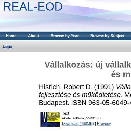
REAL-EOD
Home
About
Browse by Year
Browse by Subject
Login
Vállalkozás: új vállal
és m
Hisrich, Robert D.
(1991)
Válla
fejlesztése és működtetése.
Me
Budapest. ISBN 963-05-6049-
Text
AkademiaiKiado_004011.pdf
Download (480MB)
|
Preview