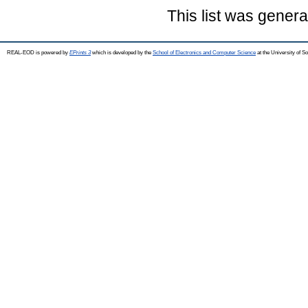
This list was gener
REAL-EOD is powered by
EPrints 3
which is developed by the
School of Electronics and Computer Science
at the University of 