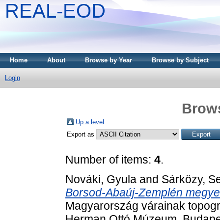
REAL-EOD
Home
About
Browse by Year
Browse by Subject
Login
Brows
Up a level
Export as
Number of items:
4
.
Nováki, Gyula
and
Sárközy, S
Borsod-Abaúj-Zemplén ​megye v
Magyarország várainak topográ
Herman Ottó Múzeum, Budapes