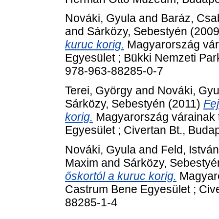
Nováki, Gyula
and
Baráz, Csa
and
Sárközy, Sebestyén
(200
kuruc korig.
Magyarország vára
Egyesület ; Bükki Nemzeti Par
978-963-88285-0-7
Terei, György
and
Nováki, Gyu
Sárközy, Sebestyén
(2011)
Fej
korig.
Magyarország várainak t
Egyesület ; Civertan Bt., Bud
Nováki, Gyula
and
Feld, István
Maxim
and
Sárközy, Sebestyé
őskortól a kuruc korig.
Magyaror
Castrum Bene Egyesület ; Cive
88285-1-4