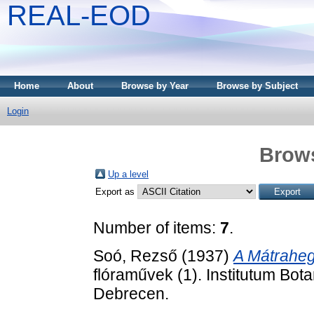
REAL-EOD
Home
About
Browse by Year
Browse by Subject
Login
Brows
Up a level
Export as
Number of items:
7
.
Soó, Rezső
(1937)
A Mátraheg
flóraművek (1). Institutum Bot
Debrecen.