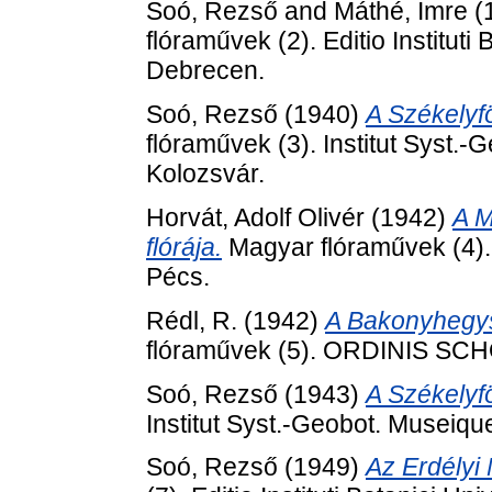
Soó, Rezső
and
Máthé, Imre
(
flóraművek (2). Editio Instituti
Debrecen.
Soó, Rezső
(1940)
A Székelyfö
flóraművek (3). Institut Syst.-
Kolozsvár.
Horvát, Adolf Olivér
(1942)
A 
flórája.
Magyar flóraművek (4). E
Pécs.
Rédl, R.
(1942)
A Bakonyhegys
flóraművek (5). ORDINIS S
Soó, Rezső
(1943)
A Székelyfö
Institut Syst.-Geobot. Museiqu
Soó, Rezső
(1949)
Az Erdélyi 