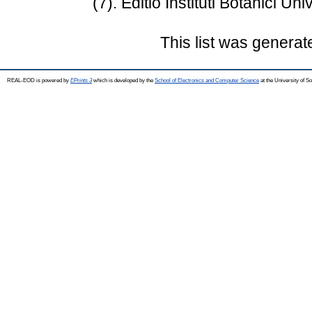
(7). Editio Instituti Botanici U
This list was genera
REAL-EOD is powered by
EPrints 3
which is developed by the
School of Electronics and Computer Science
at the University of 