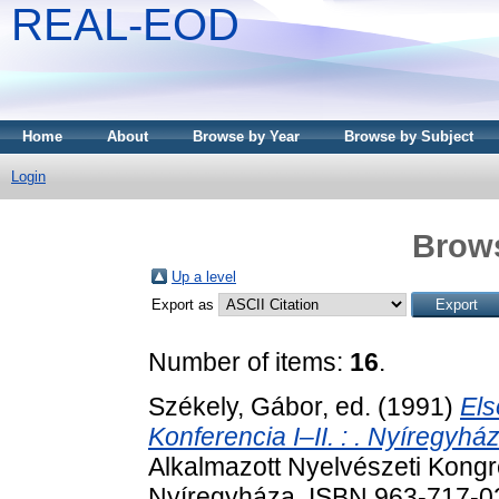
REAL-EOD
Home
About
Browse by Year
Browse by Subject
Login
Brows
Up a level
Export as
Number of items:
16
.
Székely, Gábor
, ed. (1991)
Els
Konferencia I–II. : . Nyíregyhá
Alkalmazott Nyelvészeti Kongr
Nyíregyháza. ISBN 963-717-0