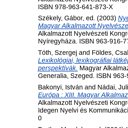
ISBN 978-963-641-873-X
Székely, Gábor
, ed. (2003)
Nye
Magyar Alkalmazott Nyelvészet
Alkalmazott Nyelvészeti Kongr
Nyíregyháza. ISBN 963-916-7
Tóth, Szergej
and
Földes, Csa
Lexikológiai, lexikográfiai lát
perspektívák.
Magyar Alkalmaz
Generalia, Szeged. ISBN 963
Bakonyi, István
and
Nádai, Jul
Európa : XIII. Magyar Alkalma
Alkalmazott Nyelvészeti Kong
Idegen Nyelvi és Kommunikáci
0