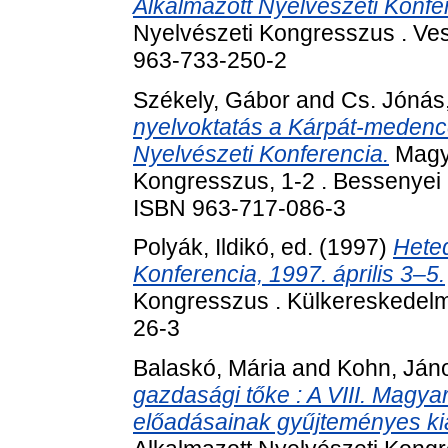
Alkalmazott Nyelvészeti Konfe
Nyelvészeti Kongresszus . V
963-733-250-2
Székely, Gábor
and
Cs. Jónás
nyelvoktatás a Kárpát-medenc
Nyelvészeti Konferencia.
Magya
Kongresszus, 1-2 . Bessenyei
ISBN 963-717-086-3
Polyák, Ildikó
, ed. (1997)
Heted
Konferencia, 1997. április 3–5.
Kongresszus . Külkereskedelm
26-3
Balaskó, Mária
and
Kohn, Ján
gazdasági tőke : A VIII. Magya
előadásainak gyűjteményes kia