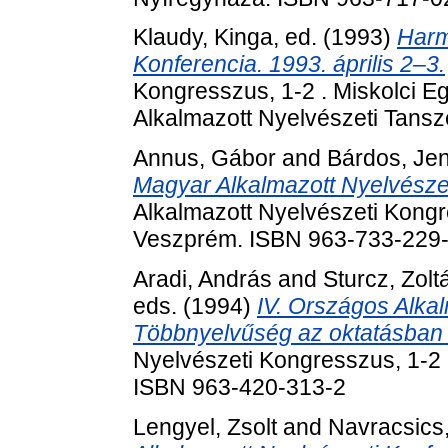
Klaudy, Kinga
, ed. (1993)
Harm
Konferencia. 1993. április 2–3.
Kongresszus, 1-2 . Miskolci E
Alkalmazott Nyelvészeti Tans
Annus, Gábor
and
Bárdos, Je
Magyar Alkalmazott Nyelvésze
Alkalmazott Nyelvészeti Kong
Veszprém. ISBN 963-733-229
Aradi, András
and
Sturcz, Zolt
eds. (1994)
IV. Országos Alkal
Többnyelvűség az oktatásban 
Nyelvészeti Kongresszus, 1-2 
ISBN 963-420-313-2
Lengyel, Zsolt
and
Navracsics,