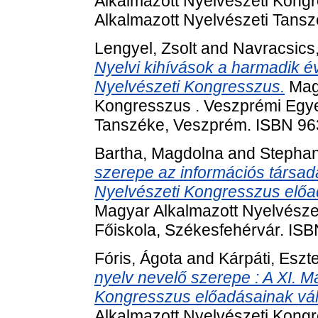
Alkalmazott Nyelvészeti Kong
Alkalmazott Nyelvészeti Tans
Lengyel, Zsolt
and
Navracsics,
Nyelvi kihívások a harmadik é
Nyelvészeti Kongresszus.
Magy
Kongresszus . Veszprémi Egye
Tanszéke, Veszprém. ISBN 96
Bartha, Magdolna
and
Stephan
szerepe az információs társad
Nyelvészeti Kongresszus előa
Magyar Alkalmazott Nyelvésze
Főiskola, Székesfehérvár. IS
Fóris, Ágota
and
Kárpáti, Eszt
nyelv nevelő szerepe : A XI. M
Kongresszus előadásainak vál
Alkalmazott Nyelvészeti Kongr