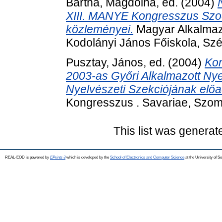
Bartha, Magdolna
, ed. (2004)
XIII. MANYE Kongresszus Szoci
közleményei.
Magyar Alkalmazo
Kodolányi János Főiskola, Sz
Pusztay, János
, ed. (2004)
Kon
2003-as Győri Alkalmazott Nye
Nyelvészeti Szekciójának előa
Kongresszus . Savariae, Szom
This list was genera
REAL-EOD is powered by
EPrints 3
which is developed by the
School of Electronics and Computer Science
at the University of 