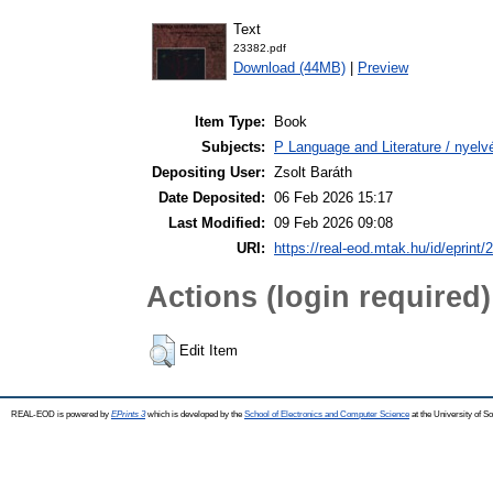
Text
23382.pdf
Download (44MB)
|
Preview
Item Type:
Book
Subjects:
P Language and Literature / nyelvé
Depositing User:
Zsolt Baráth
Date Deposited:
06 Feb 2026 15:17
Last Modified:
09 Feb 2026 09:08
URI:
https://real-eod.mtak.hu/id/eprint/
Actions (login required)
Edit Item
REAL-EOD is powered by
EPrints 3
which is developed by the
School of Electronics and Computer Science
at the University of 