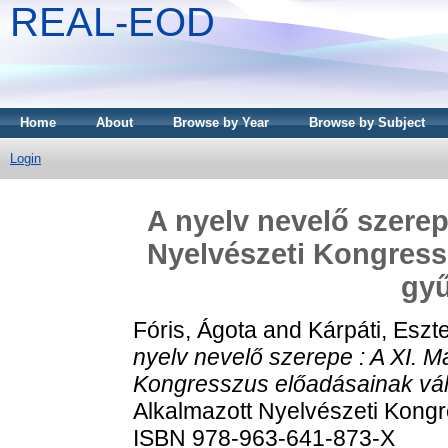
REAL-EOD
Home
About
Browse by Year
Browse by Subject
Login
A nyelv nevelő szerep
Nyelvészeti Kongress
gy
Fóris, Ágota
and
Kárpáti, Eszt
nyelv nevelő szerepe : A XI. M
Kongresszus előadásainak vál
Alkalmazott Nyelvészeti Kongr
ISBN 978-963-641-873-X