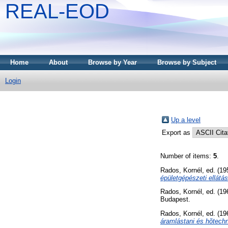
REAL-EOD
Home
About
Browse by Year
Browse by Subject
Login
Up a level
Export as
Number of items:
5
.
Rados, Kornél
, ed. (1
épületgépészeti ellátá
Rados, Kornél
, ed. (1
Budapest.
Rados, Kornél
, ed. (1
áramlástani és hõtech