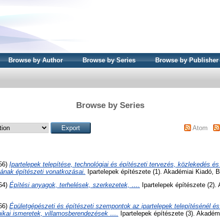
Browse by Author
Browse by Series
Browse by Publisher
Browse by Series
Atom
956)
Ipartelepek telepítése, technológiai és építészeti tervezés, közlekedés és 
sának építészeti vonatkozásai.
Ipartelepek építészete (1). Akadémiai Kiadó, 
964)
Építési anyagok, terhelések, szerkezetek, ….
Ipartelepek építészete (2).
966)
Épületgépészeti és építészeti szempontok az ipartelepek telepítésénél és
nikai ismeretek, villamosberendezések ….
Ipartelepek építészete (3). Akadém