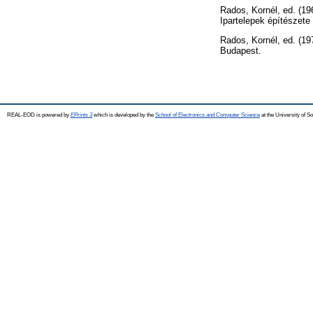
Rados, Kornél
, ed. (1
Ipartelepek építészete
Rados, Kornél
, ed. (1
Budapest.
REAL-EOD is powered by
EPrints 3
which is developed by the
School of Electronics and Computer Science
at the University of 