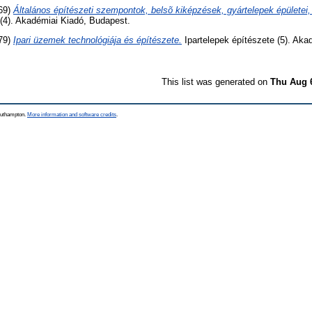
969)
Általános építészeti szempontok, belsõ kiképzések, gyártelepek épületei, 
 (4). Akadémiai Kiadó, Budapest.
979)
Ipari üzemek technológiája és építészete.
Ipartelepek építészete (5). Aka
This list was generated on
Thu Aug 
Southampton.
More information and software credits
.