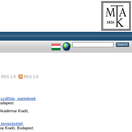
RSS 1.0
RSS 2.0
szállítás, ipartelepek
Budapest.
 Akadémiai Kiadó,
 tervezésénél,
iai Kiadó, Budapest.