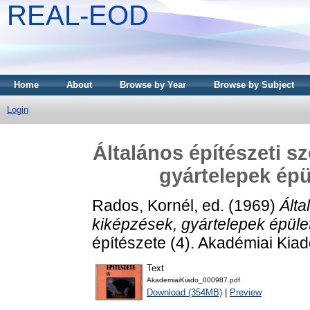
REAL-EOD
Home
About
Browse by Year
Browse by Subject
Login
Általános építészeti s
gyártelepek épü
Rados, Kornél
, ed. (1969)
Álta
kiképzések, gyártelepek épülete
építészete (4). Akadémiai Kia
Text
AkademiaiKiado_000987.pdf
Download (354MB)
|
Preview