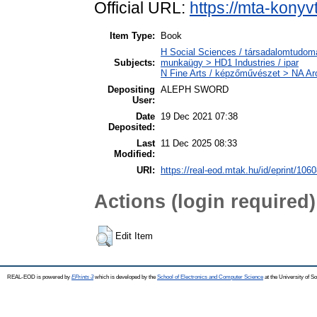
Official URL:
https://mta-konyv
Item Type:
Book
H Social Sciences / társadalomtudomán
Subjects:
munkaügy > HD1 Industries / ipar
N Fine Arts / képzőművészet > NA Arc
Depositing
ALEPH SWORD
User:
Date
19 Dec 2021 07:38
Deposited:
Last
11 Dec 2025 08:33
Modified:
URI:
https://real-eod.mtak.hu/id/eprint/106
Actions (login required)
Edit Item
REAL-EOD is powered by
EPrints 3
which is developed by the
School of Electronics and Computer Science
at the University of 