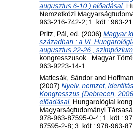
augusztus 6-10.) előadásai.
Hu
Nemzetközi Magyarságtudomán
963-216-742-2; 1. köt.: 963-21
Pritz, Pál
, ed. (2006)
Magyar kü
században : a VI. Hungarológ
augusztus 22-26., szimpóziu
kongresszusok . Magyar Törté
963-9223-14-1
Maticsák, Sándor
and
Hoffman
(2007)
Nyelv, nemzet, identitá
Kongresszus (Debrecen, 2006.
előadásai.
Hungarológiai kong
Magyarságtudományi Társaság
978-963-87595-0-4; 1. köt.: 97
87595-2-8; 3. köt.: 978-963-8