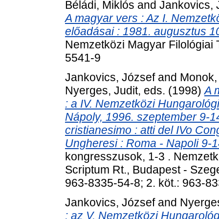
Béládi, Miklós
and
Jankovics, 
A magyar vers : Az I. Nemzet
előadásai : 1981. augusztus 1
Nemzetközi Magyar Filológiai
5541-9
Jankovics, József
and
Monok, 
Nyerges, Judit
, eds. (1998)
A 
: a IV. Nemzetközi Hungarológ
Nápoly, 1996. szeptember 9-14 
cristianesimo : atti del IVo Co
Ungheresi : Roma - Napoli 9-1
kongresszusok, 1-3 . Nemzetkö
Scriptum Rt., Budapest - Szege
963-8335-54-8; 2. köt.: 963-83
Jankovics, József
and
Nyerges
: az V. Nemzetközi Hungarológ