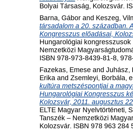
Bolyai Társaság, Kolozsvár. 
Barna, Gábor
and
Keszeg, Vil
társadalom a 20. században. A
Kongresszus előadásai, Koloz
Hungarológiai kongresszusok .
Nemzetközi Magyarságtudomán
ISBN 978-973-8439-81-8, 978
Fazekas, Emese
and
Juhász,
Erika
and
Zsemleyi, Borbála
, 
kultúra metszéspontjai a magy
Hungarológiai Kongresszus ké
Kolozsvár, 2011. augusztus 2
ELTE Magyar Nyelvtörténeti, Szo
Tanszék – Nemzetközi Magyar
Kolozsvár. ISBN 978 963 284 