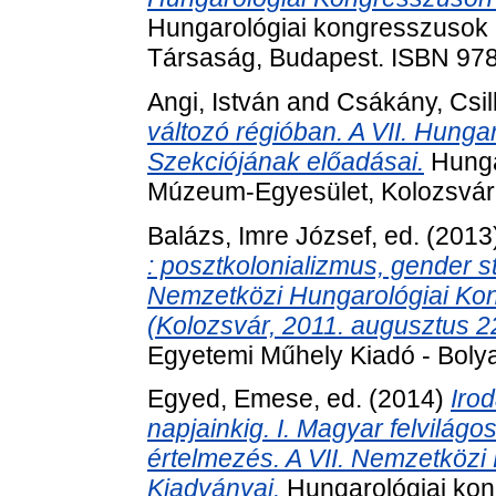
Hungarológiai kongresszusok
Társaság, Budapest. ISBN 97
Angi, István
and
Csákány, Csil
változó régióban. A VII. Hung
Szekciójának előadásai.
Hunga
Múzeum-Egyesület, Kolozsvár
Balázs, Imre József
, ed. (201
: posztkolonializmus, gender stu
Nemzetközi Hungarológiai Ko
(Kolozsvár, 2011. augusztus 22
Egyetemi Műhely Kiadó - Bolya
Egyed, Emese
, ed. (2014)
Iro
napjainkig. I. Magyar felvilágo
értelmezés. A VII. Nemzetköz
Kiadványai.
Hungarológiai kon