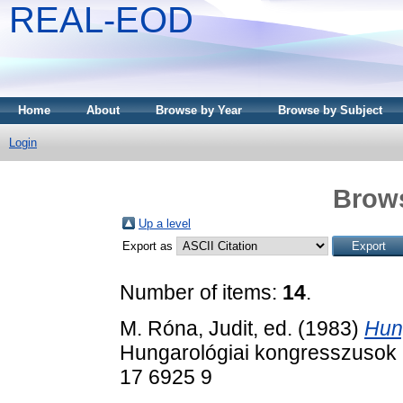
REAL-EOD
Home
About
Browse by Year
Browse by Subject
Login
Brows
Up a level
Export as
Number of items:
14
.
M. Róna, Judit
, ed. (1983)
Hun
Hungarológiai kongresszusok 
17 6925 9