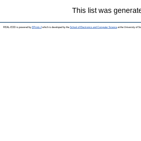
This list was genera
REAL-EOD is powered by
EPrints 3
which is developed by the
School of Electronics and Computer Science
at the University of 