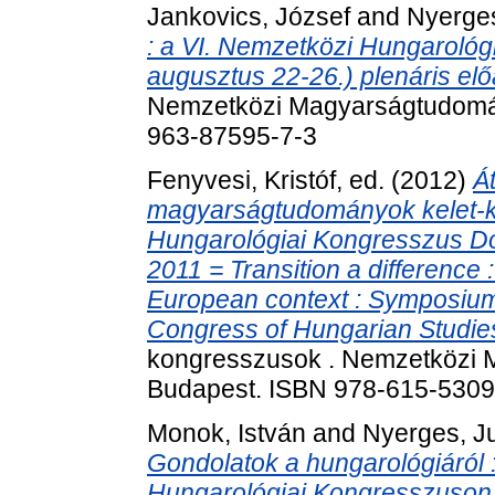
Jankovics, József
and
Nyerges
: a VI. Nemzetközi Hungaroló
augusztus 22-26.) plenáris elő
Nemzetközi Magyarságtudomán
963-87595-7-3
Fenyvesi, Kristóf
, ed. (2012)
Á
magyarságtudományok kelet-kö
Hungarológiai Kongresszus Dok
2011 = Transition a difference 
European context : Symposium 
Congress of Hungarian Studies
kongresszusok . Nemzetközi 
Budapest. ISBN 978-615-5309
Monok, István
and
Nyerges, Ju
Gondolatok a hungarológiáról 
Hungarológiai Kongresszuson 