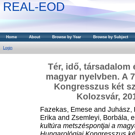
REAL-EOD
Home
About
Browse by Year
Browse by Subject
Login
Tér, idő, társadalom
magyar nyelvben. A 7
Kongresszus két s
Kolozsvár, 20
Fazekas, Emese
and
Juhász,
Erika
and
Zsemleyi, Borbála
, 
kultúra metszéspontjai a magy
Hungarológiai Kongresszus ké