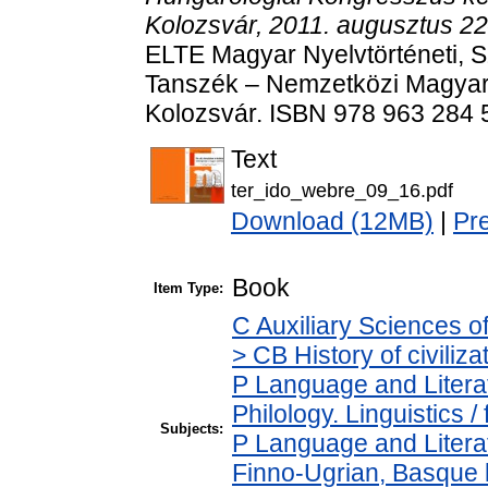
Kolozsvár, 2011. augusztus 2
ELTE Magyar Nyelvtörténeti, Szo
Tanszék – Nemzetközi Magyar
Kolozsvár. ISBN 978 963 284 
Text
ter_ido_webre_09_16.pdf
Download (12MB)
|
Pr
Book
Item Type:
C Auxiliary Sciences o
> CB History of civiliz
P Language and Literat
Philology. Linguistics / 
Subjects:
P Language and Literat
Finno-Ugrian, Basque l