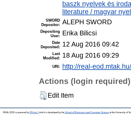
baszk nyelvek és iro
literature / magyar nye
SWORD
ALEPH SWORD
Depositor:
Depositing
Erika Bilicsi
User:
Date
12 Aug 2016 09:42
Deposited:
Last
18 Aug 2016 09:29
Modified:
http://real-eod.mtak.hu
URI:
Actions (login required)
Edit Item
REAL-EOD is powered by
EPrints 3
which is developed by the
School of Electronics and Computer Science
at the University of 