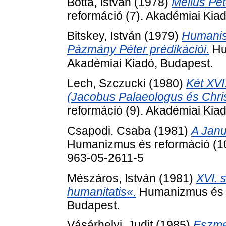
Botta, István
(1978)
Melius Pét
reformáció (7). Akadémiai Kia
Bitskey, István
(1979)
Humanist
Pázmány Péter prédikációi.
Hu
Akadémiai Kiadó, Budapest.
Lech, Szczucki
(1980)
Két XVI
(Jacobus Palaeologus és Chris
reformáció (9). Akadémiai Kia
Csapodi, Csaba
(1981)
A Jan
Humanizmus és reformáció (10
963-05-2611-5
Mészáros, István
(1981)
XVI. 
humanitatis«.
Humanizmus és r
Budapest.
Vásárhelyi, Judit
(1985)
Eszmei