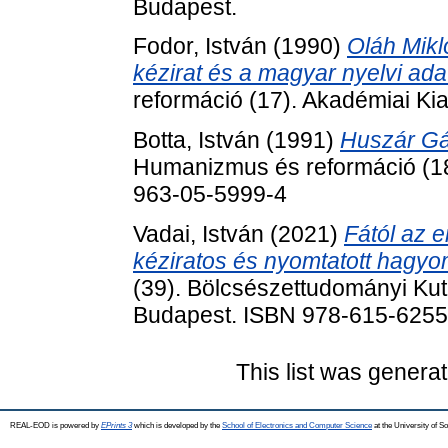
Budapest.
Fodor, István
(1990)
Oláh Mikl
kézirat és a magyar nyelvi ada
reformáció (17). Akadémiai Ki
Botta, István
(1991)
Huszár Gál
Humanizmus és reformáció (18
963-05-5999-4
Vadai, István
(2021)
Fától az e
kéziratos és nyomtatott hagy
(39). Bölcsészettudományi Kut
Budapest. ISBN 978-615-6255
This list was genera
REAL-EOD is powered by
EPrints 3
which is developed by the
School of Electronics and Computer Science
at the University of 