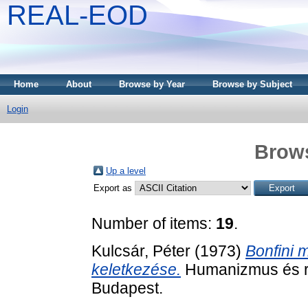
REAL-EOD
Home
About
Browse by Year
Browse by Subject
Login
Brows
Up a level
Export as
Number of items:
19
.
Kulcsár, Péter
(1973)
Bonfini 
keletkezése.
Humanizmus és re
Budapest.