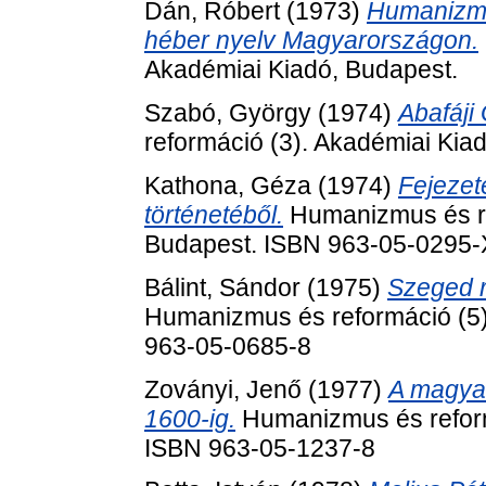
Dán, Róbert
(1973)
Humanizmus
héber nyelv Magyarországon.
Akadémiai Kiadó, Budapest.
Szabó, György
(1974)
Abafáji
reformáció (3). Akadémiai Kia
Kathona, Géza
(1974)
Fejezet
történetéből.
Humanizmus és re
Budapest. ISBN 963-05-0295-
Bálint, Sándor
(1975)
Szeged r
Humanizmus és reformáció (5)
963-05-0685-8
Zoványi, Jenő
(1977)
A magyar
1600-ig.
Humanizmus és reform
ISBN 963-05-1237-8