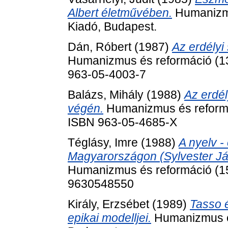
Albert életművében.
Humanizmu
Kiadó, Budapest.
Dán, Róbert
(1987)
Az erdélyi
Humanizmus és reformáció (13
963-05-4003-7
Balázs, Mihály
(1988)
Az erdél
végén.
Humanizmus és reformá
ISBN 963-05-4685-X
Téglásy, Imre
(1988)
A nyelv -
Magyarországon (Sylvester Já
Humanizmus és reformáció (15
9630548550
Király, Erzsébet
(1989)
Tasso é
epikai modelljei.
Humanizmus és