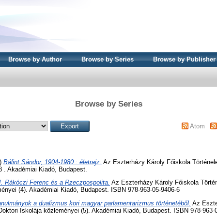
Browse by Author
Browse by Series
Browse by Publisher
Browse by Series
Atom
)
Bálint Sándor, 1904-1980 : életrajz.
Az Eszterházy Károly Főiskola Történel
3 . Akadémiai Kiadó, Budapest.
I. Rákóczi Ferenc és a Rzeczpospolita.
Az Eszterházy Károly Főiskola Tört
eményei (4). Akadémiai Kiadó, Budapest. ISBN 978-963-05-9406-6
anulmányok a dualizmus kori magyar parlamentarizmus történetéből.
Az Eszte
oktori Iskolája közleményei (5). Akadémiai Kiadó, Budapest. ISBN 978-963-