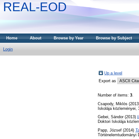
REAL-EOD
Home
About
Browse by Year
Browse by Subject
Login
Up a level
Export as
Number of items:
3
.
Csapody, Miklós
(2013
Iskolája közleményei, 
Gebei, Sándor
(2013)
I
Doktori Iskolája közl
Papp, József
(2014)
T
Történelemtudományi D