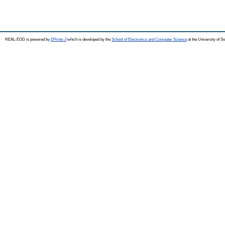
REAL-EOD is powered by
EPrints 3
which is developed by the
School of Electronics and Computer Science
at the University of 