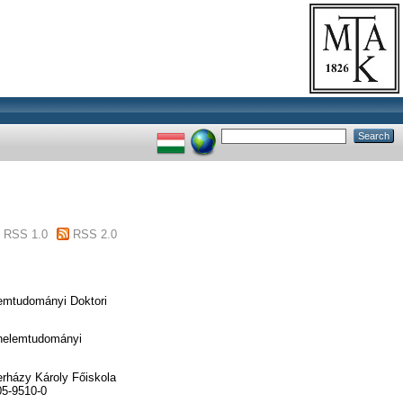
RSS 1.0
RSS 2.0
emtudományi Doktori
énelemtudományi
rházy Károly Főiskola
05-9510-0