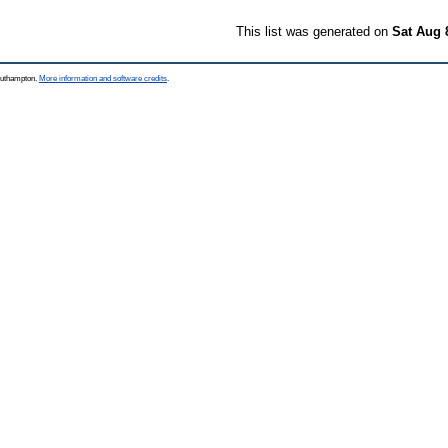
This list was generated on
Sat Aug 
Southampton.
More information and software credits
.