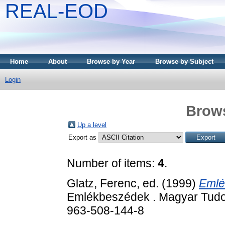
REAL-EOD
Home
About
Browse by Year
Browse by Subject
Login
Brows
Up a level
Export as
Number of items:
4
.
Glatz, Ferenc
, ed. (1999)
Emlé
Emlékbeszédek . Magyar Tud
963-508-144-8