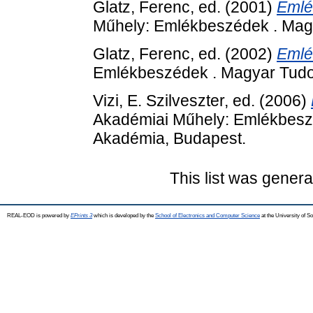
Glatz, Ferenc
, ed. (2001)
Emlé
Műhely: Emlékbeszédek . Ma
Glatz, Ferenc
, ed. (2002)
Emlé
Emlékbeszédek . Magyar Tud
Vizi, E. Szilveszter
, ed. (2006)
Akadémiai Műhely: Emlékbes
Akadémia, Budapest.
This list was gener
REAL-EOD is powered by
EPrints 3
which is developed by the
School of Electronics and Computer Science
at the University of 