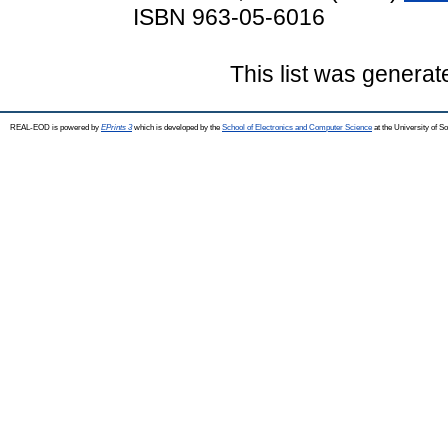
ISBN 963-05-6016
This list was genera
REAL-EOD is powered by
EPrints 3
which is developed by the
School of Electronics and Computer Science
at the University of 