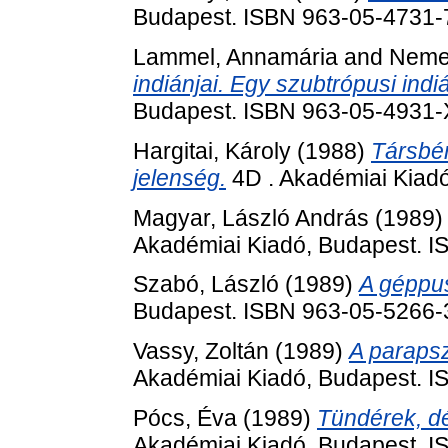
Budapest. ISBN 963-05-4731-
Lammel, Annamária
and
Neme
indiánjai. Egy szubtrópusi indiá
Budapest. ISBN 963-05-4931-
Hargitai, Károly
(1988)
Társbé
jelenség.
4D . Akadémiai Kiad
Magyar, László András
(1989
Akadémiai Kiadó, Budapest. 
Szabó, László
(1989)
A géppu
Budapest. ISBN 963-05-5266-
Vassy, Zoltán
(1989)
A parapsz
Akadémiai Kiadó, Budapest. 
Pócs, Éva
(1989)
Tündérek, d
Akadémiai Kiadó, Budapest. 