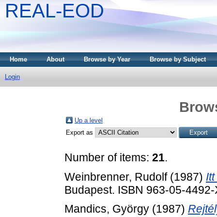
REAL-EOD
Home
About
Browse by Year
Browse by Subject
Login
Brows
Up a level
Export as
Number of items:
21
.
Weinbrenner, Rudolf
(1987)
It
Budapest. ISBN 963-05-4492-
Mandics, György
(1987)
Rejté