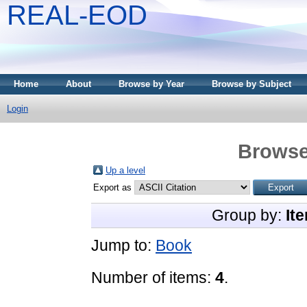
REAL-EOD
Home
About
Browse by Year
Browse by Subject
Login
Browse
Up a level
Export as
Group by:
It
Jump to:
Book
Number of items:
4
.