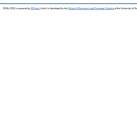
REAL-EOD is powered by
EPrints 3
which is developed by the
School of Electronics and Computer Science
at the University of 