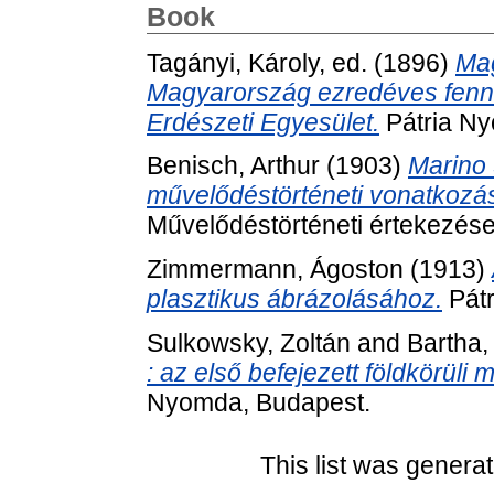
Book
Tagányi, Károly
, ed. (1896)
Mag
Magyarország ezredéves fenn
Erdészeti Egyesület.
Pátria Ny
Benisch, Arthur
(1903)
Marino 
művelődéstörténeti vonatkozás
Művelődéstörténeti értekezése
Zimmermann, Ágoston
(1913)
plasztikus ábrázolásához.
Pátr
Sulkowsky, Zoltán
and
Bartha,
: az első befejezett földkörüli
Nyomda, Budapest.
This list was genera