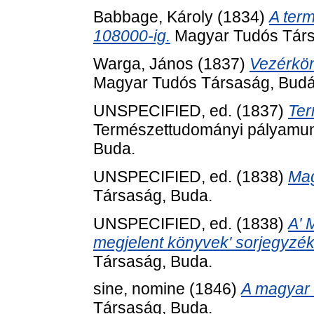
Babbage, Károly
(1834)
A term
108000-ig.
Magyar Tudós Társ
Warga, János
(1837)
Vezérkön
Magyar Tudós Társaság, Budá
UNSPECIFIED, ed. (1837)
Ter
Természettudományi pályamun
Buda.
UNSPECIFIED, ed. (1838)
Mag
Társaság, Buda.
UNSPECIFIED, ed. (1838)
A' 
megjelent könyvek' sorjegyzéke
Társaság, Buda.
sine, nomine
(1846)
A magyar 
Társaság, Buda.