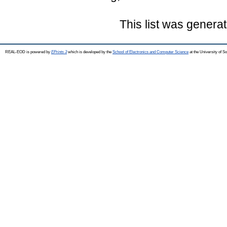
This list was genera
REAL-EOD is powered by
EPrints 3
which is developed by the
School of Electronics and Computer Science
at the University of 