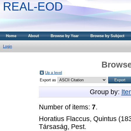
REAL-EOD
Home
About
Browse by Year
Browse by Subject
Login
Browse
Up a level
Export as
Group by:
It
Number of items:
7
.
Horatius Flaccus, Quintus
(18
Társaság, Pest.