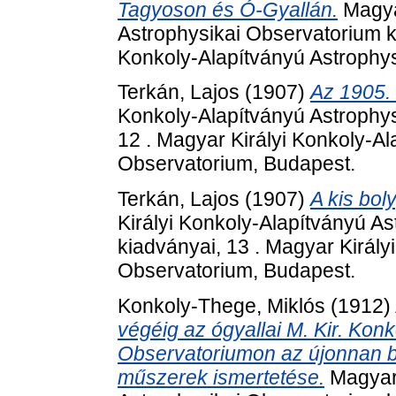
Tagyoson és Ó-Gyallán.
Magyar
Astrophysikai Observatorium ki
Konkoly-Alapítványú Astrophy
Terkán, Lajos
(1907)
Az 1905. 
Konkoly-Alapítványú Astrophys
12 . Magyar Királyi Konkoly-Al
Observatorium, Budapest.
Terkán, Lajos
(1907)
A kis bol
Királyi Konkoly-Alapítványú A
kiadványai, 13 . Magyar Király
Observatorium, Budapest.
Konkoly-Thege, Miklós
(1912)
végéig az ógyallai M. Kir. Kon
Observatoriumon az újonnan bes
műszerek ismertetése.
Magyar 