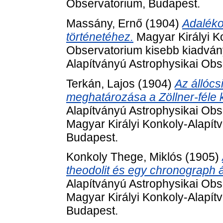
Observatorium, Budapest.
Massány, Ernő
(1904)
Adaléko
történetéhez.
Magyar Királyi K
Observatorium kisebb kiadvány
Alapítványú Astrophysikai Obs
Terkán, Lajos
(1904)
Az állócs
meghatározása a Zöllner-féle k
Alapítványú Astrophysikai Obs
Magyar Királyi Konkoly-Alapít
Budapest.
Konkoly Thege, Miklós
(1905)
theodolit és egy chronograph 
Alapítványú Astrophysikai Obs
Magyar Királyi Konkoly-Alapít
Budapest.