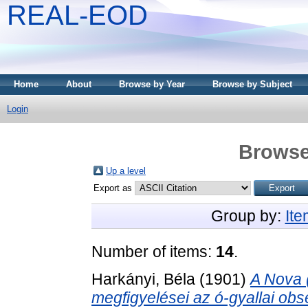
REAL-EOD
Home
About
Browse by Year
Browse by Subject
Login
Browse
Up a level
Export as
Group by:
It
Number of items:
14
.
Harkányi, Béla
(1901)
A Nova 
megfigyelései az ó-gyallai ob