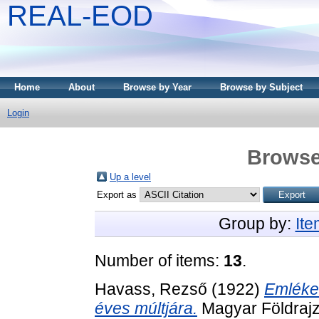
REAL-EOD
Home
About
Browse by Year
Browse by Subject
Login
Browse
Up a level
Export as
Group by:
It
Number of items:
13
.
Havass, Rezső
(1922)
Emléke
éves múltjára.
Magyar Földrajz