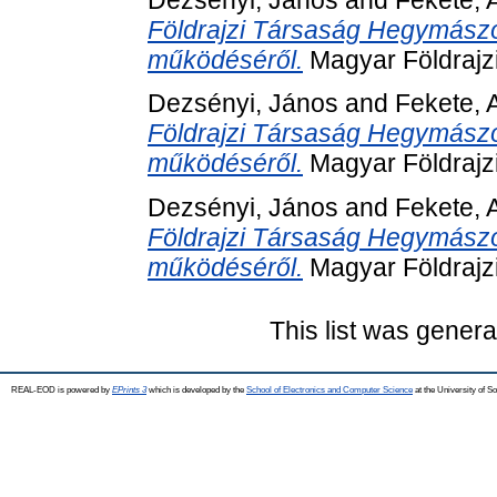
Földrajzi Társaság Hegymászó
működéséről.
Magyar Földrajz
Dezsényi, János
and
Fekete, 
Földrajzi Társaság Hegymászó
működéséről.
Magyar Földrajz
Dezsényi, János
and
Fekete, 
Földrajzi Társaság Hegymászó
működéséről.
Magyar Földrajz
This list was gener
REAL-EOD is powered by
EPrints 3
which is developed by the
School of Electronics and Computer Science
at the University of 