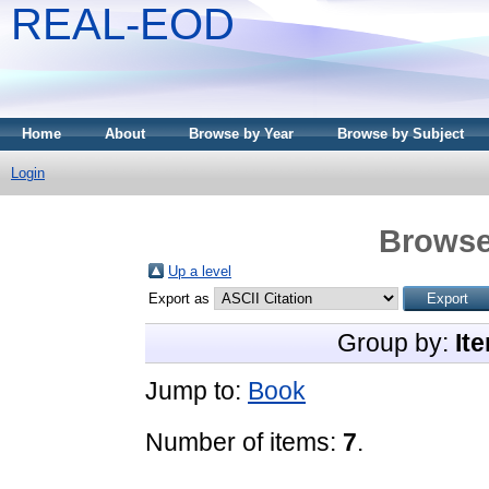
REAL-EOD
Home
About
Browse by Year
Browse by Subject
Login
Browse
Up a level
Export as
Group by:
It
Jump to:
Book
Number of items:
7
.