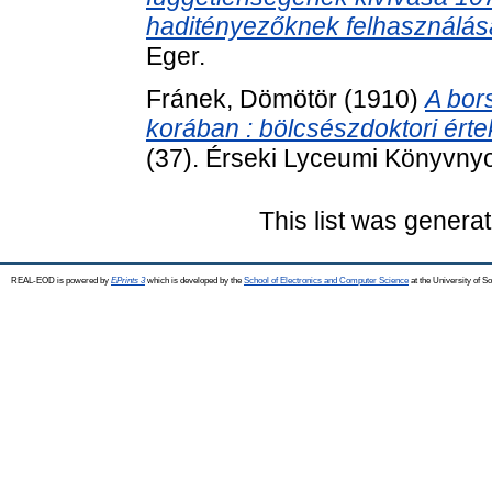
haditényezőknek felhasználása
Eger.
Fránek, Dömötör
(1910)
A bor
korában : bölcsészdoktori ért
(37). Érseki Lyceumi Könyvny
This list was genera
REAL-EOD is powered by
EPrints 3
which is developed by the
School of Electronics and Computer Science
at the University of 