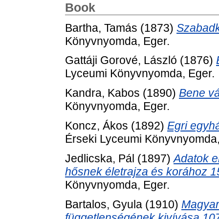
Book
Bartha, Tamás
(1873)
Szabad
Könyvnyomda, Eger.
Gattáji Gorové, László
(1876)
Lyceumi Könyvnyomda, Eger.
Kandra, Kabos
(1890)
Bene vá
Könyvnyomda, Eger.
Koncz, Ákos
(1892)
Egri egyh
Érseki Lyceumi Könyvnyomda,
Jedlicska, Pál
(1897)
Adatok er
hősnek életrajza és korához 
Könyvnyomda, Eger.
Bartalos, Gyula
(1910)
Magyar
függetlenségének kivívása 10