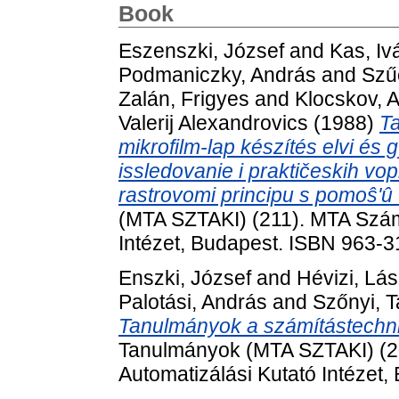
Book
Eszenszki, József
and
Kas, Iv
Podmaniczky, András
and
Szű
Zalán, Frigyes
and
Klocskov, A
Valerij Alexandrovics
(1988)
T
mikrofilm-lap készítés elvi és g
issledovanie i praktičeskih vop
rastrovomi principu s pomoŝʹû vy
(MTA SZTAKI) (211). MTA Számí
Intézet, Budapest. ISBN 963-
Enszki, József
and
Hévizi, Lás
Palotási, András
and
Szőnyi, 
Tanulmányok a számítástechni
Tanulmányok (MTA SZTAKI) (20
Automatizálási Kutató Intézet