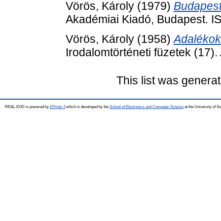
Vörös, Károly
(1979)
Budapest
Akadémiai Kiadó, Budapest. 
Vörös, Károly
(1958)
Adalékok
Irodalomtörténeti füzetek (17)
This list was genera
REAL-EOD is powered by
EPrints 3
which is developed by the
School of Electronics and Computer Science
at the University of 