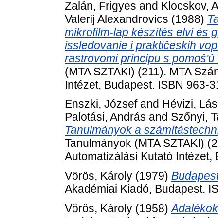
Zalán, Frigyes
and
Klocskov, A
Valerij Alexandrovics
(1988)
T
mikrofilm-lap készítés elvi és g
issledovanie i praktičeskih vop
rastrovomi principu s pomoŝʹû vy
(MTA SZTAKI) (211). MTA Számí
Intézet, Budapest. ISBN 963-
Enszki, József
and
Hévizi, Lás
Palotási, András
and
Szőnyi, 
Tanulmányok a számítástechni
Tanulmányok (MTA SZTAKI) (20
Automatizálási Kutató Intézet
Vörös, Károly
(1979)
Budapest
Akadémiai Kiadó, Budapest. 
Vörös, Károly
(1958)
Adalékok