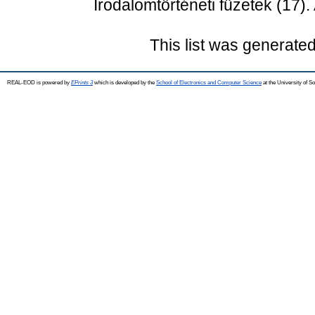
Irodalomtörténeti füzetek (17)
This list was generate
REAL-EOD is powered by
EPrints 3
which is developed by the
School of Electronics and Computer Science
at the University of 