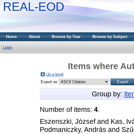
REAL-EOD
Home
About
Browse by Year
Browse by Subject
Login
Items where Aut
Up a level
Export as
Group by:
It
Number of items:
4
.
Eszenszki, József
and
Kas, Iv
Podmaniczky, András
and
Szű