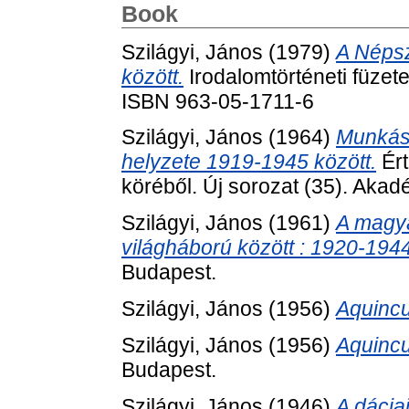
Book
Szilágyi, János
(1979)
A Népsz
között.
Irodalomtörténeti füzet
ISBN 963-05-1711-6
Szilágyi, János
(1964)
Munkáso
helyzete 1919-1945 között.
Ért
köréből. Új sorozat (35). Akad
Szilágyi, János
(1961)
A magy
világháború között : 1920-1944
Budapest.
Szilágyi, János
(1956)
Aquinc
Szilágyi, János
(1956)
Aquinc
Budapest.
Szilágyi, János
(1946)
A dácia