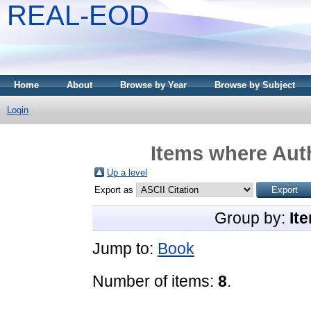
REAL-EOD
Home
About
Browse by Year
Browse by Subject
Login
Items where Auth
Up a level
Export as
Group by:
It
Jump to:
Book
Number of items:
8
.