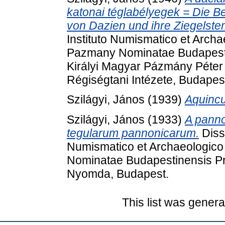
katonai téglabélyegek = Die 
von Dazien und ihre Ziegelste
Instituto Numismatico et Archa
Pazmany Nominatae Budapestin
Királyi Magyar Pázmány Péte
Régiségtani Intézete, Budapes
Szilágyi, János
(1939)
Aquinc
Szilágyi, János
(1933)
A panno
tegularum pannonicarum.
Diss
Numismatico et Archaeologico
Nominatae Budapestinensis Pro
Nyomda, Budapest.
This list was gener