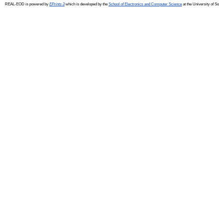
REAL-EOD is powered by
EPrints 3
which is developed by the
School of Electronics and Computer Science
at the University of 