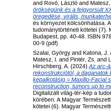
and
Rovó, László
and
Matesz,
örökségünk és a felgyorsult XXI
öregedése, virális, munkaterhe
és környezet kölcsönhatása. 
tudománytörténeti kötetei (7)
Budapest, pp. 40-48. ISBN 978
00-9 (pdf)
Szalai, György
and
Katona, J.
Matesz, I.
and
Pintér, Zs.
and
L
Hirschberg, A.
(2024)
Az arc-á
rekonstrukciótól, a daganatok
képalkotásig = Maxillo-Facial
reconstruction, tumors up to m
Digitalizált világ-tér-kép a tu
körében. A Magyar Természett
kötetei (6). Magyar Természet