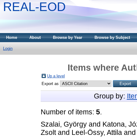
REAL-EOD
Home
About
Browse by Year
Browse by Subject
Login
Items where Auth
Up a level
Export as
Group by:
It
Number of items:
5
.
Szalai, György
and
Katona, Jó
Zsolt
and
Leel-Össy, Attila
an