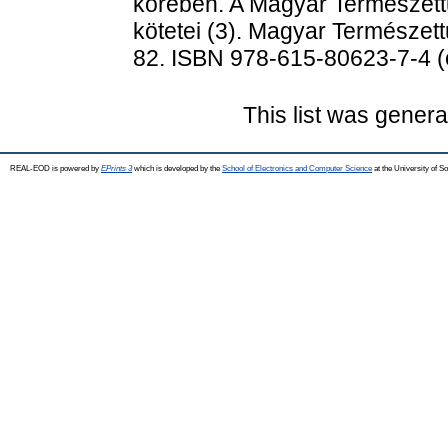
körében. A Magyar Természett
kötetei (3). Magyar Természet
82. ISBN 978-615-80623-7-4 (
This list was gener
REAL-EOD is powered by
EPrints 3
which is developed by the
School of Electronics and Computer Science
at the University of 