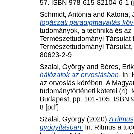
57. ISBN 978-615-82104-6-1 (p
Schmidt, Antónia
and
Katona, 
fogászati paradigmaváltás kö
tudományok, a technika és az
Természettudományi Társulat t
Természettudományi Társulat,
80623-2-9
Szalai, György
and
Béres, Eri
hálózatok az orvoslásban.
In: 
az orvoslás körében. A Magya
tudománytörténeti kötetei (4)
Budapest, pp. 101-105. ISBN 
8 [pdf]
Szalai, György
(2020)
A ritmu
gyógyításban.
In: Ritmus a tu