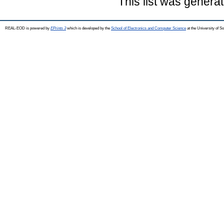
This list was genera
REAL-EOD is powered by
EPrints 3
which is developed by the
School of Electronics and Computer Science
at the University of 