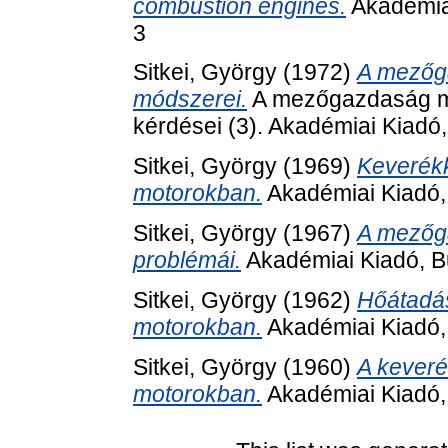
combustion engines.
Akadémia
3
Sitkei, György
(1972)
A mezőga
módszerei.
A mezőgazdaság mű
kérdései (3). Akadémiai Kiadó
Sitkei, György
(1969)
Keverék
motorokban.
Akadémiai Kiadó,
Sitkei, György
(1967)
A mezőga
problémái.
Akadémiai Kiadó, B
Sitkei, György
(1962)
Hőátadás
motorokban.
Akadémiai Kiadó,
Sitkei, György
(1960)
A keveré
motorokban.
Akadémiai Kiadó,