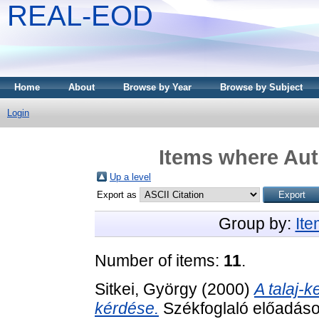
REAL-EOD
Home
About
Browse by Year
Browse by Subject
Login
Items where Aut
Up a level
Export as
Group by:
It
Number of items:
11
.
Sitkei, György
(2000)
A talaj-
kérdése.
Székfoglaló előadás