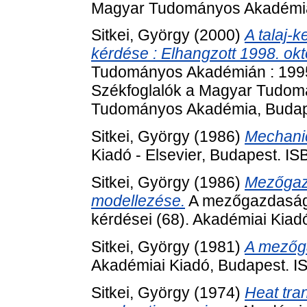
Magyar Tudományos Akadémia
Sitkei, György
(2000)
A talaj-
kérdése : Elhangzott 1998. ok
Tudományos Akadémián : 1995
Székfoglalók a Magyar Tudom
Tudományos Akadémia, Budape
Sitkei, György
(1986)
Mechanics
Kiadó - Elsevier, Budapest. I
Sitkei, György
(1986)
Mezőgazd
modellezése.
A mezőgazdaság 
kérdései (68). Akadémiai Kia
Sitkei, György
(1981)
A mezőg
Akadémiai Kiadó, Budapest. 
Sitkei, György
(1974)
Heat tran