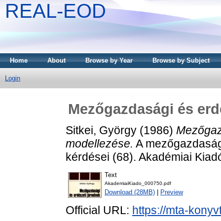
REAL-EOD
Home
About
Browse by Year
Browse by Subject
Login
Mezőgazdasági és erd
Sitkei, György
(1986)
Mezőgazd
modellezése.
A mezőgazdaság 
kérdései (68). Akadémiai Kia
Text
AkademiaiKiado_000750.pdf
Download (28MB)
|
Preview
Official URL:
https://mta-konyv