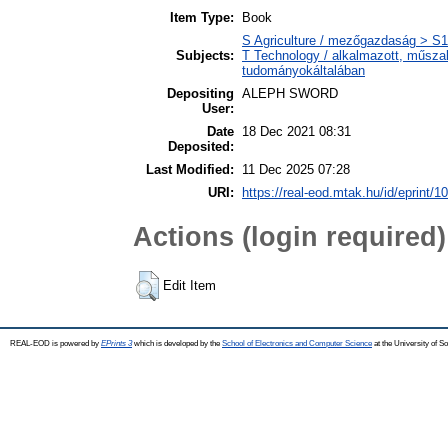
Item Type:
Book
S Agriculture / mezőgazdaság > S1 
Subjects:
T Technology / alkalmazott, műsza
tudományokáltalában
Depositing
ALEPH SWORD
User:
Date
18 Dec 2021 08:31
Deposited:
Last Modified:
11 Dec 2025 07:28
URI:
https://real-eod.mtak.hu/id/eprint/1
Actions (login required)
Edit Item
REAL-EOD is powered by
EPrints 3
which is developed by the
School of Electronics and Computer Science
at the University of 