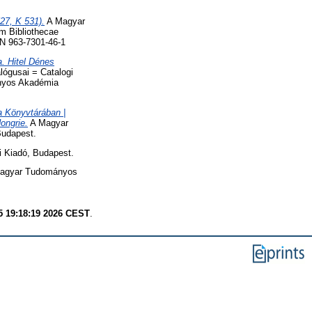
27, K 531).
A Magyar
m Bibliothecae
N 963-7301-46-1
. Hitel Dénes
ógusai = Catalogi
ányos Akadémia
 Könyvtárában |
ongrie.
A Magyar
udapest.
i Kiadó, Budapest.
agyar Tudományos
 19:18:19 2026 CEST
.