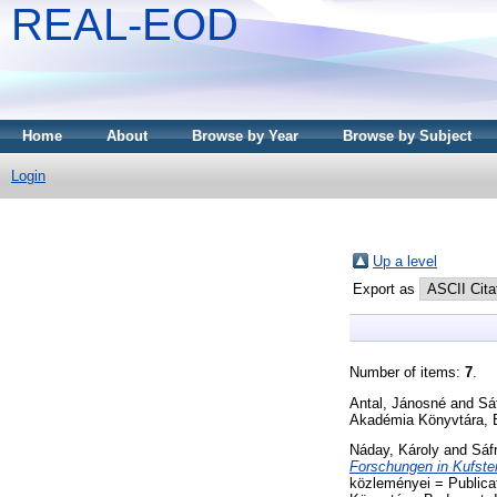
REAL-EOD
Home
About
Browse by Year
Browse by Subject
Login
Up a level
Export as
Number of items:
7
.
Antal, Jánosné
and
Sá
Akadémia Könyvtára, 
Náday, Károly
and
Sáf
Forschungen in Kufste
közleményei = Publica