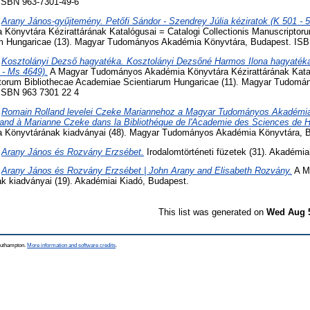
ISBN 963-7301-49-6
)
Arany János-gyűjtemény. Petőfi Sándor - Szendrey Júlia kéziratok (K 501 - 5
önyvtára Kézirattárának Katalógusai = Catalogi Collectionis Manuscriptoru
m Hungaricae (13). Magyar Tudományos Akadémia Könyvtára, Budapest. ISB
)
Kosztolányi Dezső hagyatéka. Kosztolányi Dezsőné Harmos Ilona hagyatéka
- Ms 4649).
A Magyar Tudományos Akadémia Könyvtára Kézirattárának Katal
ptorum Bibliothecae Academiae Scientiarum Hungaricae (11). Magyar Tudom
ISBN 963 7301 22 4
)
Romain Rolland levelei Czeke Mariannehoz a Magyar Tudományos Akadémia
and à Marianne Czeke dans la Bibliothéque de l'Academie des Sciences de H
Könyvtárának kiadványai (48). Magyar Tudományos Akadémia Könyvtára, B
)
Arany János és Rozvány Erzsébet.
Irodalomtörténeti füzetek (31). Akadémia
)
Arany János és Rozvány Erzsébet | John Arany and Elisabeth Rozvány.
A M
 kiadványai (19). Akadémiai Kiadó, Budapest.
This list was generated on
Wed Aug 5
Southampton.
More information and software credits
.