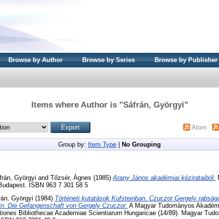
Browse by Author
Browse by Series
Browse by Publisher
Items where Author is "
Sáfrán, Györgyi
"
Atom
Group by:
Item Type
|
No Grouping
frán, Györgyi
and
Tőzsér, Ágnes
(1985)
Arany János akadémiai kézirataiból.
Budapest. ISBN 963 7 301 58 5
rán, Györgyi
(1984)
Történeti kutatások Kufsteinban. Czuczor Gergely rabsága
in. Die Gefangenschaft von Gergely Czuczor.
A Magyar Tudományos Akadémi
tiones Bibliothecae Academiae Scientiarum Hungaricae (14/89). Magyar Tu