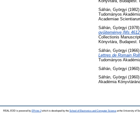
Könyvtára, Budapest. 
Sáfrán, Györgyi
(1982
Tudományos Akadémia K
Academiae Scientiaru
Sáfrán, Györgyi
(1978
gyűjteménye (Ms 4612 
Collectionis Manuscri
Könyvtára, Budapest. 
Sáfrán, Györgyi
(1966
Lettres de Romain Roll
Tudományos Akadémia 
Sáfrán, Györgyi
(1960
Sáfrán, Györgyi
(1960
Akadémia Könyvtárának
REAL-EOD is powered by
EPrints 3
which is developed by the
School of Electronics and Computer Science
at the University of 