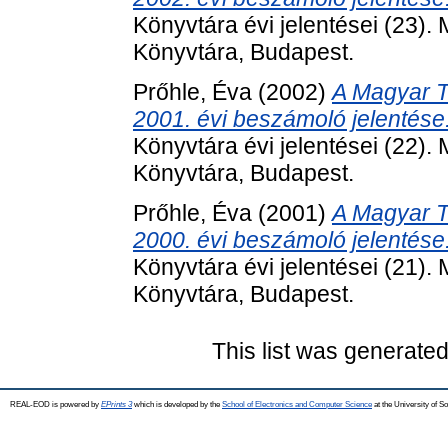
Könyvtára évi jelentései (23
Könyvtára, Budapest.
Prőhle, Éva
(2002)
A Magyar 
2001. évi beszámoló jelentése
Könyvtára évi jelentései (22
Könyvtára, Budapest.
Prőhle, Éva
(2001)
A Magyar 
2000. évi beszámoló jelentése
Könyvtára évi jelentései (21
Könyvtára, Budapest.
This list was generate
REAL-EOD is powered by
EPrints 3
which is developed by the
School of Electronics and Computer Science
at the University of 