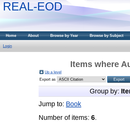
REAL-EOD
Home
About
Browse by Year
Browse by Subject
Login
Items where Au
Up a level
Export as
Group by:
It
Jump to:
Book
Number of items:
6
.