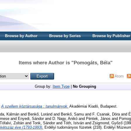
Browse by Author
Browse by Series
Browse by Publisher
Items where Author is "
Pomogáts, Béla
"
Atom
Group by:
Item Type
|
No Grouping
)
A szellem köztársasága : tanulmányok.
Akadémiai Kiadó, Budapest.
da, Kálmán
and
Benkő, Loránd
and
Benkő, Samu
and
F. Csanak, Dóra
and
É
Emese
and
Enyedi, Sándor
and
D. Nagy, Anikó
and
Péntek, János
and
Pomogá
Tófalvi, Zoltán
and
Tonk, Sándor
and
Tóth, István
and
Zsigmond, Győző
(19
kétszáz éve (1793-1993).
Erdélyi tudományos füzetek (218). Erdélyi Múzeum