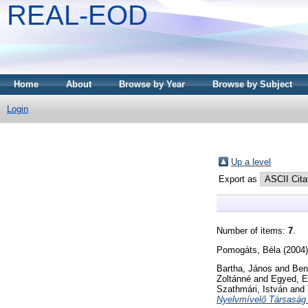
REAL-EOD
Home
About
Browse by Year
Browse by Subject
Login
Up a level
Export as
Number of items:
7
.
Pomogáts, Béla
(2004
Bartha, János
and
Ben
Zoltánné
and
Egyed, 
Szathmári, István
and
Nyelvmívelő Társaság 