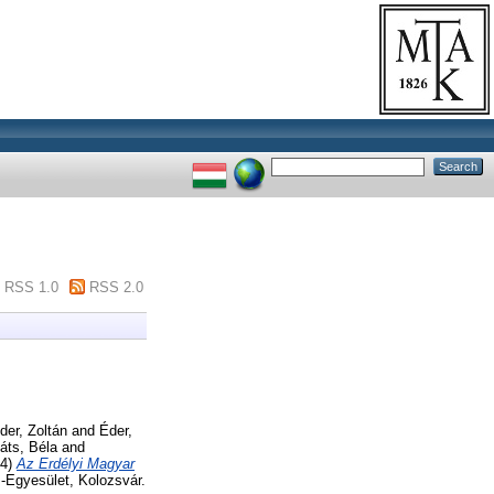
RSS 1.0
RSS 2.0
der, Zoltán
and
Éder,
ts, Béla
and
94)
Az Erdélyi Magyar
-Egyesület, Kolozsvár.