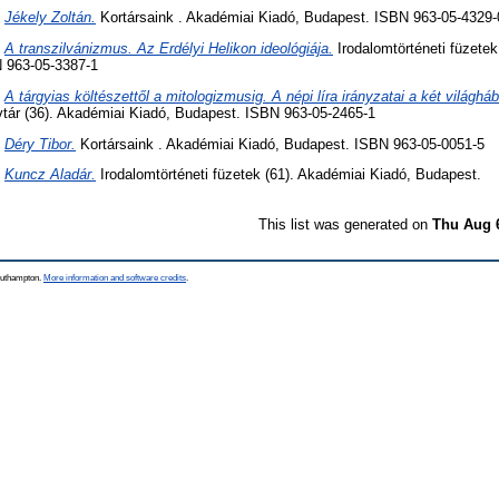
)
Jékely Zoltán.
Kortársaink . Akadémiai Kiadó, Budapest. ISBN 963-05-4329-
)
A transzilvánizmus. Az Erdélyi Helikon ideológiája.
Irodalomtörténeti füzetek
 963-05-3387-1
)
A tárgyias költészettől a mitologizmusig. A népi líra irányzatai a két világhá
vtár (36). Akadémiai Kiadó, Budapest. ISBN 963-05-2465-1
)
Déry Tibor.
Kortársaink . Akadémiai Kiadó, Budapest. ISBN 963-05-0051-5
)
Kuncz Aladár.
Irodalomtörténeti füzetek (61). Akadémiai Kiadó, Budapest.
This list was generated on
Thu Aug 
Southampton.
More information and software credits
.