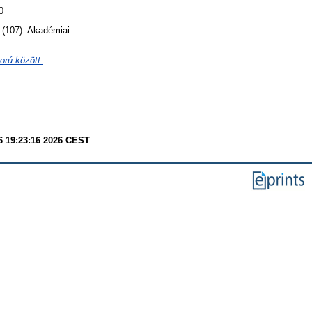
0
 (107). Akadémiai
ború között.
6 19:23:16 2026 CEST
.