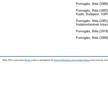
Pomogáts, Béla
(1986
Pomogáts, Béla
(1983
Kiadó, Budapest. ISBN
Pomogáts, Béla
(1981
Irodalomtörténeti köny
Pomogáts, Béla
(1974
Pomogáts, Béla
(1968
REAL-EOD is powered by
EPrints 3
which is developed by the
School of Electronics and Computer Science
at the University of 