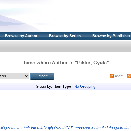
Browse by Author
Browse by Series
Browse by Publisher
Items where Author is "
Pikler, Gyula
"
Atom
Group by:
Item Type
|
No Grouping
alógussal vezérelt interaktív gépészeti CAD rendszerek elméleti és gyakorla