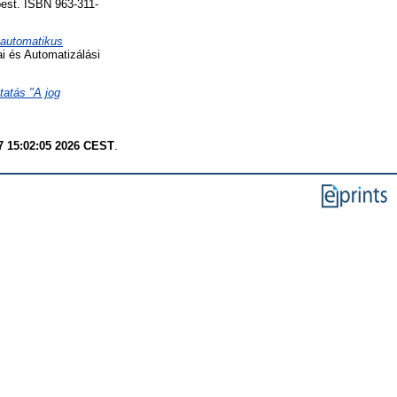
est. ISBN 963-311-
 automatikus
 és Automatizálási
tatás "A jog
7 15:02:05 2026 CEST
.