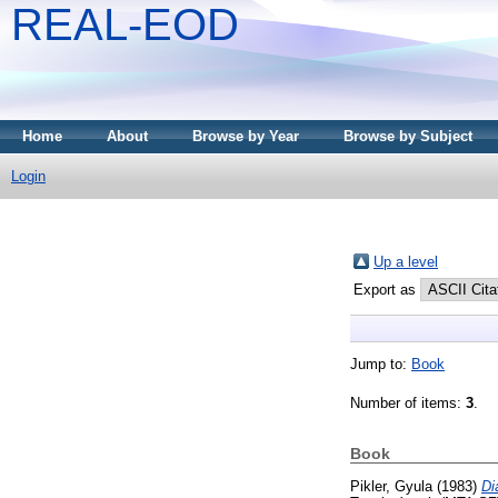
REAL-EOD
Home
About
Browse by Year
Browse by Subject
Login
Up a level
Export as
Jump to:
Book
Number of items:
3
.
Book
Pikler, Gyula
(1983)
Di