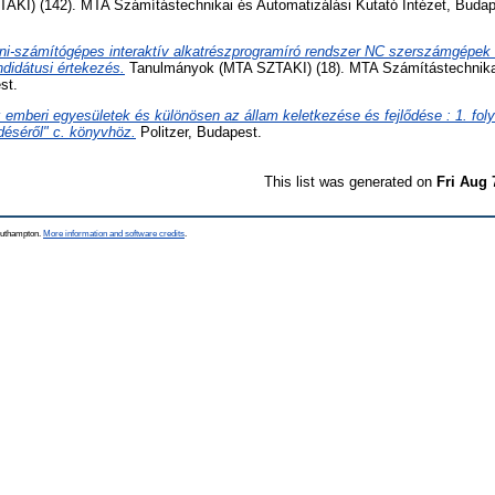
KI) (142). MTA Számítástechnikai és Automatizálási Kutató Intézet, Budap
ni-számítógépes interaktív alkatrészprogramíró rendszer NC szerszámgépek
didátusi értekezés.
Tanulmányok (MTA SZTAKI) (18). MTA Számítástechnikai
st.
 emberi egyesületek és különösen az állam keletkezése és fejlődése : 1. foly
ődéséről" c. könyvhöz.
Politzer, Budapest.
This list was generated on
Fri Aug 
Southampton.
More information and software credits
.