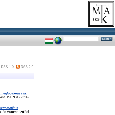
RSS 1.0
RSS 2.0
ti megfogalmazása.
est. ISBN 963-311-
 automatikus
 és Automatizálási