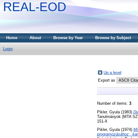
REAL-EOD
Home
About
Browse by Year
Browse by Subject
Login
Up a level
Export as
Number of items:
3
.
Pikler, Gyula
(1983)
Di
Tanulmányok (MTA SZTA
151-X
Pikler, Gyula
(1974)
Mi
programozásához : kan