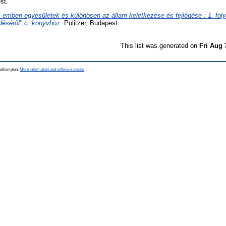
st.
 emberi egyesületek és különösen az állam keletkezése és fejlődése : 1. foly
ődéséről" c. könyvhöz.
Politzer, Budapest.
This list was generated on
Fri Aug 
Southampton.
More information and software credits
.