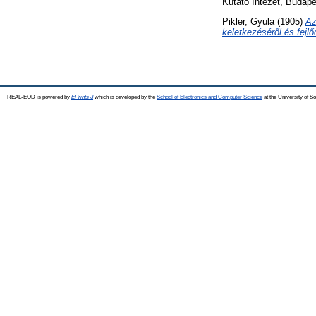
Kutató Intézet, Budape
Pikler, Gyula
(1905)
Az
keletkezéséről és fejl
REAL-EOD is powered by
EPrints 3
which is developed by the
School of Electronics and Computer Science
at the University of 