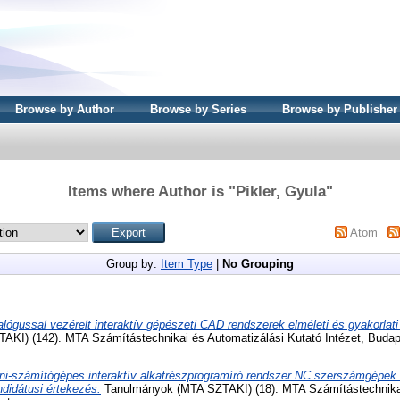
Browse by Author
Browse by Series
Browse by Publisher
Items where Author is "
Pikler, Gyula
"
Atom
Group by:
Item Type
|
No Grouping
alógussal vezérelt interaktív gépészeti CAD rendszerek elméleti és gyakorla
KI) (142). MTA Számítástechnikai és Automatizálási Kutató Intézet, Budap
ni-számítógépes interaktív alkatrészprogramíró rendszer NC szerszámgépek
didátusi értekezés.
Tanulmányok (MTA SZTAKI) (18). MTA Számítástechnikai