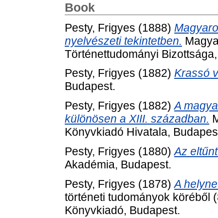
Book
Pesty, Frigyes
(1888)
Magyaror
nyelvészeti tekintetben.
Magya
Történettudományi Bizottsága,
Pesty, Frigyes
(1882)
Krassó v
Budapest.
Pesty, Frigyes
(1882)
A magyar
különösen a XIII. században.
M
Könyvkiadó Hivatala, Budapes
Pesty, Frigyes
(1880)
Az eltűn
Akadémia, Budapest.
Pesty, Frigyes
(1878)
A helyne
történeti tudományok köréből
Könyvkiadó, Budapest.