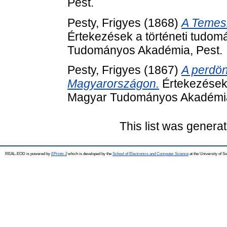
Pest.
Pesty, Frigyes
(1868)
A Temesi
Értekezések a történeti tudom
Tudományos Akadémia, Pest.
Pesty, Frigyes
(1867)
A perdön
Magyarországon.
Értekezések 
Magyar Tudományos Akadémia
This list was genera
REAL-EOD is powered by
EPrints 3
which is developed by the
School of Electronics and Computer Science
at the University of 