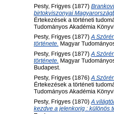
Pesty, Frigyes
(1877)
Brankovi
birtokviszonyai Magyarország
Értekezések a történeti tudom
Tudományos Akadémia Könyvk
Pesty, Frigyes
(1877)
A Szöré
története.
Magyar Tudományos 
Pesty, Frigyes
(1877)
A Szöré
története.
Magyar Tudományos 
Budapest.
Pesty, Frigyes
(1876)
A Szörén
Értekezések a történeti tudom
Tudományos Akadémia Könyvk
Pesty, Frigyes
(1870)
A világtö
kezdve a jelenkorig : különös 