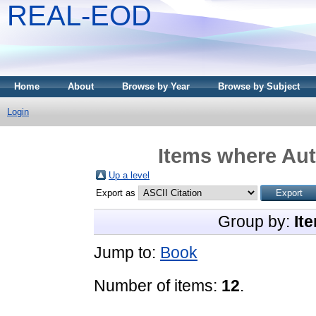
REAL-EOD
Home
About
Browse by Year
Browse by Subject
Login
Items where Aut
Up a level
Export as
Group by:
It
Jump to:
Book
Number of items:
12
.