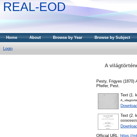
REAL-EOD
Home
About
Browse by Year
Browse by Subject
Login
A világtörtén
Pesty, Frigyes
(1870)
Pfeifer, Pest.
Text (1. k
A_vilagtort
Downloa
Text (2. k
000909905
Downloa
Official URL:
https://m