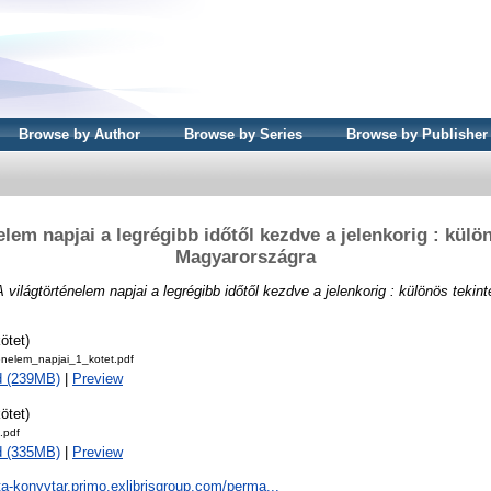
Browse by Author
Browse by Series
Browse by Publisher
elem napjai a legrégibb időtől kezdve a jelenkorig : külön
Magyarországra
A világtörténelem napjai a legrégibb időtől kezdve a jelenkorig : különös tekin
ötet)
enelem_napjai_1_kotet.pdf
d (239MB)
|
Preview
ötet)
.pdf
d (335MB)
|
Preview
ta-konyvtar.primo.exlibrisgroup.com/perma...