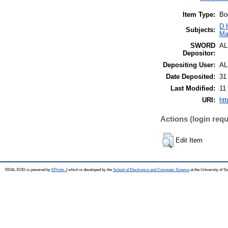
Item Type:
Bo
D 
Subjects:
Ma
SWORD
A
Depositor:
Depositing User:
A
Date Deposited:
31
Last Modified:
11
URI:
htt
Actions (login requ
Edit Item
REAL-EOD is powered by
EPrints 3
which is developed by the
School of Electronics and Computer Science
at the University of 