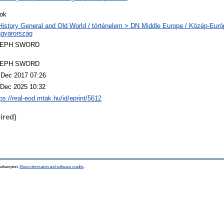
ok
History General and Old World / történelem > DN Middle Europe / Közép-Eur
gyarország
LEPH SWORD
LEPH SWORD
 Dec 2017 07:26
 Dec 2025 10:32
ps://real-eod.mtak.hu/id/eprint/5612
ired)
Southampton.
More information and software credits
.