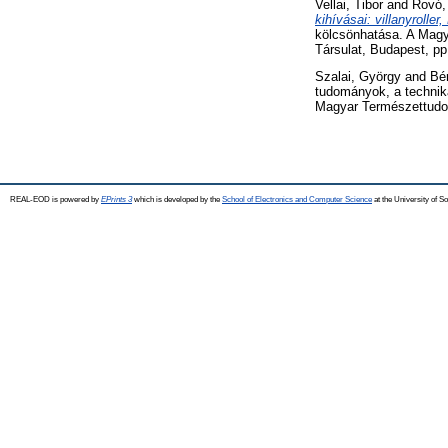
Vellai, Tibor
and
Rovó,
kihívásai: villanyrolle
kölcsönhatása. A Magy
Társulat, Budapest, pp
Szalai, György
and
Bér
tudományok, a technik
Magyar Természettudom
REAL-EOD is powered by
EPrints 3
which is developed by the
School of Electronics and Computer Science
at the University of 