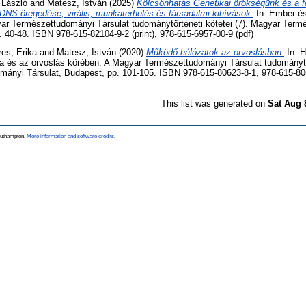
 László
and
Matesz, István
(2025)
Kölcsönhatás Genetikai örökségünk és a f
r, DNS öregedése, virális, munkaterhelés és társadalmi kihívások.
In: Ember és
ar Természettudományi Társulat tudománytörténeti kötetei (7). Magyar Ter
. 40-48. ISBN 978-615-82104-9-2 (print), 978-615-6957-00-9 (pdf)
es, Erika
and
Matesz, István
(2020)
Működő hálózatok az orvoslásban.
In: H
a és az orvoslás körében. A Magyar Természettudományi Társulat tudománytör
ányi Társulat, Budapest, pp. 101-105. ISBN 978-615-80623-8-1, 978-615-806
This list was generated on
Sat Aug 
Southampton.
More information and software credits
.