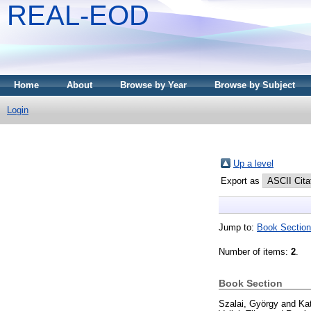
REAL-EOD
Home
About
Browse by Year
Browse by Subject
Login
Up a level
Export as
Jump to:
Book Section
Number of items:
2
.
Book Section
Szalai, György
and
Ka