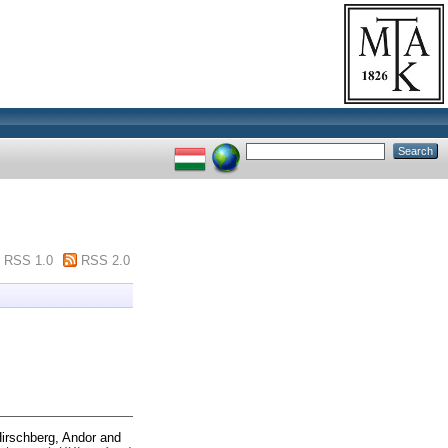
RSS 1.0
RSS 2.0
irschberg, Andor
and