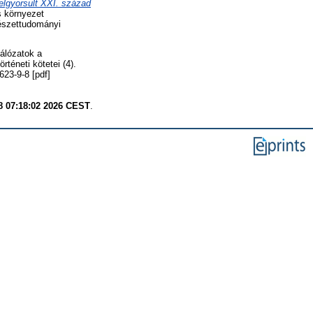
elgyorsult XXI. század
 környezet
mészettudományi
álózatok a
téneti kötetei (4).
23-9-8 [pdf]
8 07:18:02 2026 CEST
.