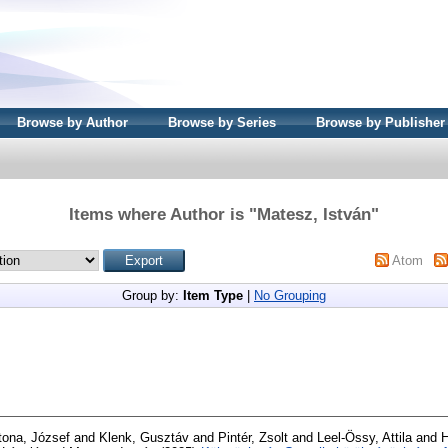
Browse by Author
Browse by Series
Browse by Publisher
Items where Author is "
Matesz, István
"
Atom
Group by:
Item Type
|
No Grouping
tona, József
and
Klenk, Gusztáv
and
Pintér, Zsolt
and
Leel-Össy, Attila
and
H