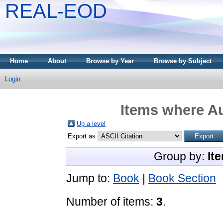
REAL-EOD
Home
About
Browse by Year
Browse by Subject
Login
Items where Au
Up a level
Export as
Group by:
It
Jump to:
Book
|
Book Section
Number of items:
3
.