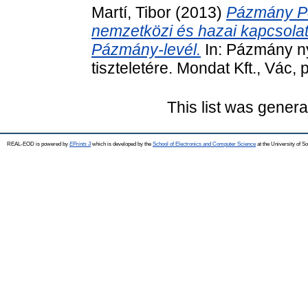
Martí, Tibor
(2013)
Pázmány Pé
nemzetközi és hazai kapcsola
Pázmány-levél.
In: Pázmány n
tiszteletére. Mondat Kft., Vác
This list was gener
REAL-EOD is powered by
EPrints 3
which is developed by the
School of Electronics and Computer Science
at the University of 