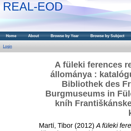
REAL-EOD
Home
About
Browse by Year
Browse by Subject
Login
A füleki ferences 
állománya : katalóg
Bibliothek des F
Burgmuseums in Füle
kníh Františkánske
Martí, Tibor
(2012)
A füleki fe