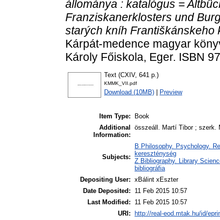
állománya : katalógus = Altbüc
Franziskanerklosters und Bur
starých kníh Františkánskeho kl
Kárpát-medence magyar könyvt
Károly Főiskola, Eger. ISBN 
Text (CXIV, 641 p.)
KMMK_VII.pdf
Download (10MB)
|
Preview
Item Type:
Book
Additional
összeáll. Martí Tibor ; szerk
Information:
B Philosophy. Psychology. Reli
kereszténység
Subjects:
Z Bibliography. Library Scien
bibliográfia
Depositing User:
xBálint xEszter
Date Deposited:
11 Feb 2015 10:57
Last Modified:
11 Feb 2015 10:57
URI:
http://real-eod.mtak.hu/id/epri