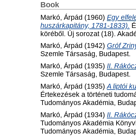
Book
Markó, Árpád
(1960)
Egy elfel
huszárkapitány, 1781-1833).
É
köréből. Új sorozat (18). Akad
Markó, Árpád
(1942)
Gróf Zrin
Szemle Társaság, Budapest.
Markó, Árpád
(1935)
II. Rákóc
Szemle Társaság, Budapest.
Markó, Árpád
(1935)
A liptói 
Értekezések a történeti tudom
Tudományos Akadémia, Budap
Markó, Árpád
(1934)
II. Rákóc
Tudományos Akadémia Könyvkia
Tudományos Akadémia, Budap