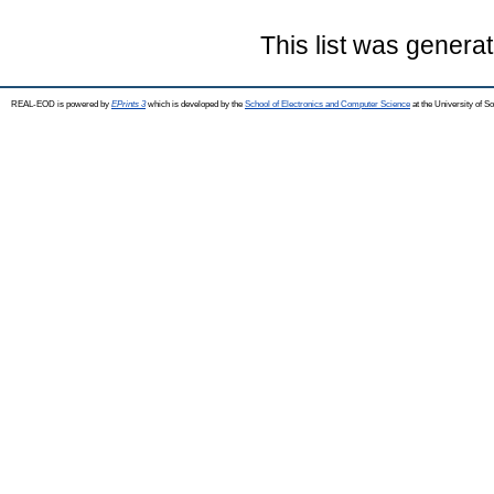
This list was genera
REAL-EOD is powered by
EPrints 3
which is developed by the
School of Electronics and Computer Science
at the University of 