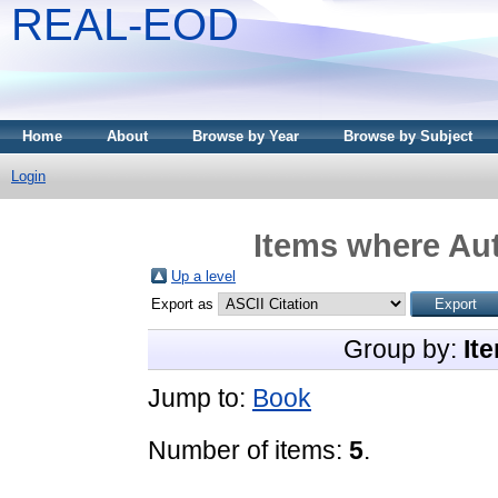
REAL-EOD
Home
About
Browse by Year
Browse by Subject
Login
Items where Aut
Up a level
Export as
Group by:
It
Jump to:
Book
Number of items:
5
.