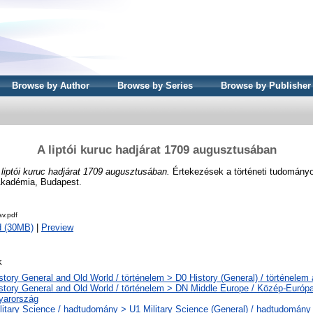
Browse by Author
Browse by Series
Browse by Publisher
A liptói kuruc hadjárat 1709 augusztusában
 liptói kuruc hadjárat 1709 augusztusában.
Értekezések a történeti tudományok
kadémia, Budapest.
v.pdf
d (30MB)
|
Preview
k
story General and Old World / történelem > D0 History (General) / történelem 
story General and Old World / történelem > DN Middle Europe / Közép-Európ
yarország
litary Science / hadtudomány > U1 Military Science (General) / hadtudomány 