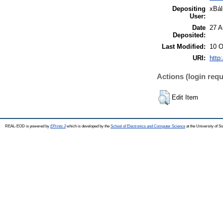
Depositing
xBál
User:
Date
27 A
Deposited:
Last Modified:
10 O
URI:
http
Actions (login requ
Edit Item
REAL-EOD is powered by
EPrints 3
which is developed by the
School of Electronics and Computer Science
at the University of 