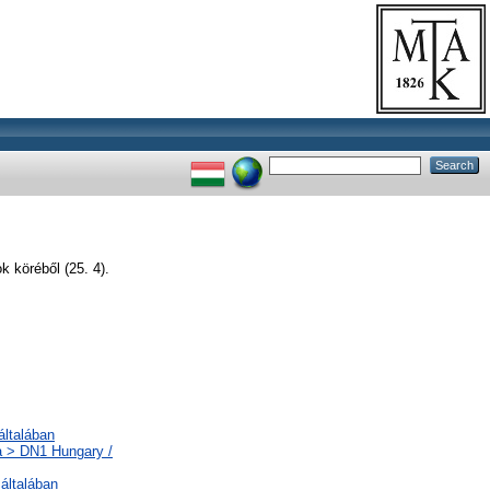
 köréből (25. 4).
általában
a > DN1 Hungary /
általában