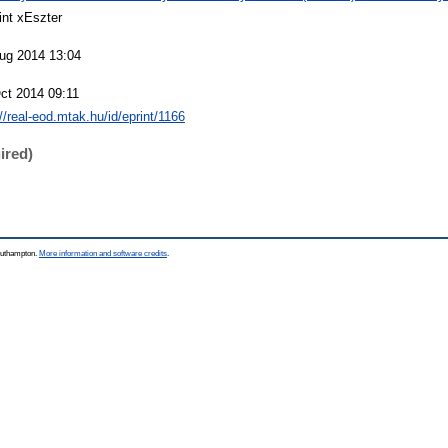
int xEszter
ug 2014 13:04
ct 2014 09:11
://real-eod.mtak.hu/id/eprint/1166
ired)
Southampton.
More information and software credits
.