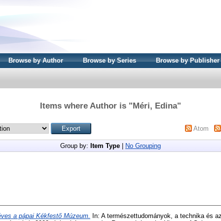
Browse by Author
Browse by Series
Browse by Publisher
Items where Author is "
Méri, Edina
"
Atom
Group by:
Item Type
|
No Grouping
éves a pápai Kékfestő Múzeum.
In: A természettudományok, a technika és az