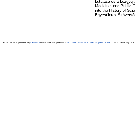
kutatása és a közgyűj
Medicine, and Public C
into the History of S
Egyesületek Szövetség
REAL-EOD is powered by
EPrints 3
which is developed by the
School of Electronics and Computer Science
at the University of 