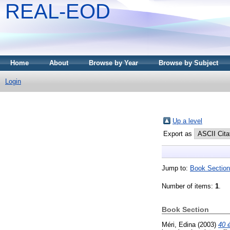
REAL-EOD
Home
About
Browse by Year
Browse by Subject
Login
Up a level
Export as
Jump to:
Book Section
Number of items:
1
.
Book Section
Méri, Edina
(2003)
40 