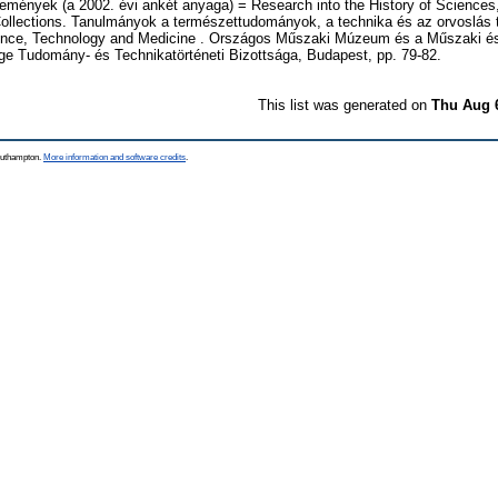
temények (a 2002. évi ankét anyaga) = Research into the History of Science
ollections. Tanulmányok a természettudományok, a technika és az orvoslás t
cience, Technology and Medicine . Országos Műszaki Múzeum és a Műszaki 
e Tudomány- és Technikatörténeti Bizottsága, Budapest, pp. 79-82.
This list was generated on
Thu Aug 
Southampton.
More information and software credits
.