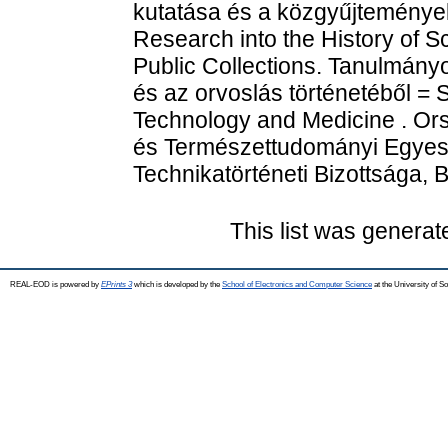
kutatása és a közgyűjtemények
Research into the History of 
Public Collections. Tanulmány
és az orvoslás történetéből = S
Technology and Medicine . O
és Természettudományi Egyes
Technikatörténeti Bizottsága, 
This list was genera
REAL-EOD is powered by
EPrints 3
which is developed by the
School of Electronics and Computer Science
at the University of 