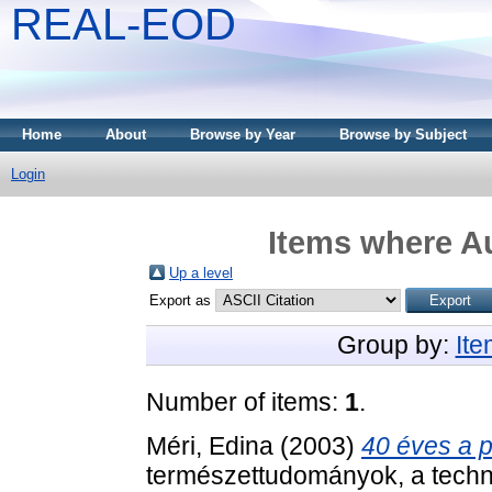
REAL-EOD
Home
About
Browse by Year
Browse by Subject
Login
Items where Au
Up a level
Export as
Group by:
It
Number of items:
1
.
Méri, Edina
(2003)
40 éves a 
természettudományok, a techni