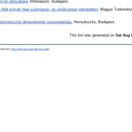
re és időszakára.
Athenaeum, Budapest.
 földi kutyák fajai származás- és rendszertani tekintetben.
Magyar Tudomány
agyarország denevéreinek monographiája.
Hornyánszky, Budapest.
This list was generated on
Sat Aug 
Southampton.
More information and software credits
.