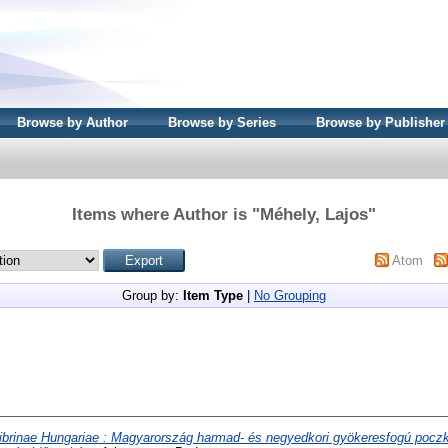
Browse by Author
Browse by Series
Browse by Publisher
Items where Author is "
Méhely, Lajos
"
Atom
Group by:
Item Type
|
No Grouping
ibrinae Hungariae : Magyarország harmad- és negyedkori gyökeresfogú poczka