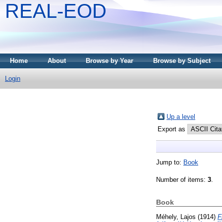
REAL-EOD
Home
About
Browse by Year
Browse by Subject
Login
Up a level
Export as
Jump to:
Book
Number of items:
3
.
Book
Méhely, Lajos
(1914)
F