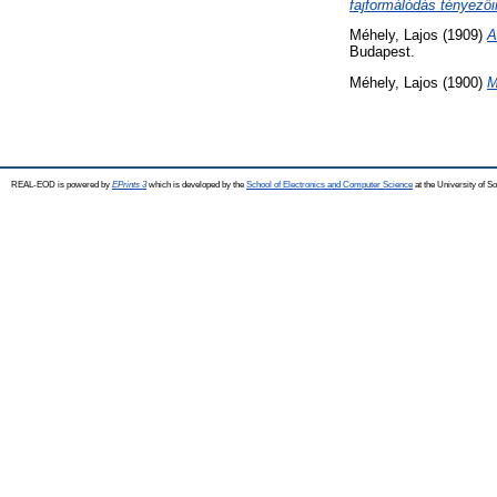
fajformálódás tényezői
Méhely, Lajos
(1909)
A
Budapest.
Méhely, Lajos
(1900)
M
REAL-EOD is powered by
EPrints 3
which is developed by the
School of Electronics and Computer Science
at the University of 